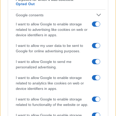
Opted Out
UK
Google consents
News Hub UK
Lgbtq News
I want to allow Google to enable storage
related to advertising like cookies on web or
device identifiers in apps.
Olanda
I want to allow my user data to be sent to
Investeren 24
Google for online advertising purposes.
NL Newz
I want to allow Google to send me
personalized advertising.
I want to allow Google to enable storage
related to analytics like cookies on web or
device identifiers in apps.
I want to allow Google to enable storage
related to functionality of the website or app.
I want to allow Google to enable storage