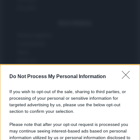
Encocina
Nord America
Womanmagazine
Investing Plus
Newz
Newz US
Newz California
Do Not Process My Personal Information
Newz Texas
Newz Florida
If you wish to opt-out of the sale, sharing to third parties, or
Newz New York
processing of your personal or sensitive information for
Newz Pennsylvania
targeted advertising by us, please use the below opt-out
Newz Illinois
section to confirm your selection.
Newz Ohio
Please note that after your opt-out request is processed you
Gameland
may continue seeing interest-based ads based on personal
Hig Tech Mag
information utilized by us or personal information disclosed to