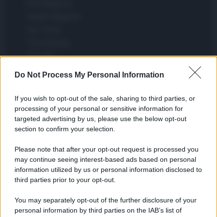
B2B Magazine
People Magazine
Day Travel
Tutto Gaming
ESG 365
Food Wiki
Do Not Process My Personal Information
FuturoDonna
HomeMagazine
If you wish to opt-out of the sale, sharing to third parties, or
SecondHomeMagazine
processing of your personal or sensitive information for
targeted advertising by us, please use the below opt-out
section to confirm your selection.
Please note that after your opt-out request is processed you
Spagna e America Latina
may continue seeing interest-based ads based on personal
information utilized by us or personal information disclosed to
Actualidad
third parties prior to your opt-out.
Finanzas 24
You may separately opt-out of the further disclosure of your
Investindo 365
personal information by third parties on the IAB’s list of
Think.es