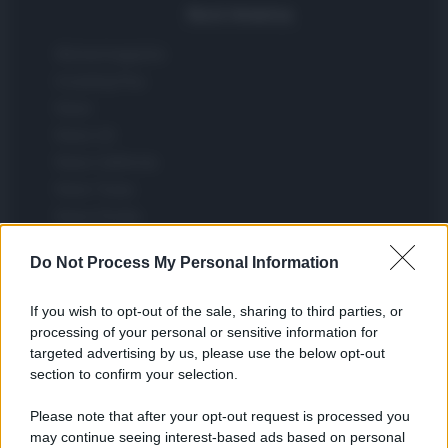
Nord America
Womanmagazine
Investing Plus
Newz
Newz US
Newz California
Newz Texas
Newz Florida
Newz New York
Do Not Process My Personal Information
Newz Pennsylvania
Newz Illinois
If you wish to opt-out of the sale, sharing to third parties, or
Newz Ohio
processing of your personal or sensitive information for
Gameland
targeted advertising by us, please use the below opt-out
section to confirm your selection.
Hig Tech Mag
Scoop Mag
Please note that after your opt-out request is processed you
Lgbtqia News
may continue seeing interest-based ads based on personal