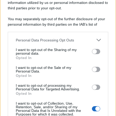
Motors Magazine 365
information utilized by us or personal information disclosed to
third parties prior to your opt-out.
Day Travel 365
Home Magazine 365
You may separately opt-out of the further disclosure of your
Cineverse Magazine
personal information by third parties on the IAB’s list of
downstream participants.
SecondHomeMagazine
Personal Data Processing Opt Outs
This information may also be disclosed by us to third parties
on the IAB’s List of Downstream Participants that may further
I want to opt-out of the Sharing of my
disclose it to other third parties.
personal data.
Francia
Opted In
Please note that this website/app uses one or more Google
services and may gather and store information including but
InvestirMag
I want to opt-out of the Sale of my
Personal Data.
not limited to your visit or usage behaviour. You may click to
Opted In
grant or deny consent to Google and its third-party tags to
Germania
use your data for below specified purposes in below Google
I want to opt-out of processing my
consent section.
Investieren24
Personal Data for Targeted Advertising.
Opted In
UK
I want to opt-out of Collection, Use,
Retention, Sale, and/or Sharing of my
Personal Data that Is Unrelated with the
News Hub UK
Purposes for which it was collected.