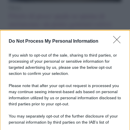
News
Filetto di pesce spada su spuma di
melanzana: un piatto gourmet estivo
Scopri come preparare un secondo piatto elegante e
Do Not Process My Personal Information
gustoso per l’estate
If you wish to opt-out of the sale, sharing to third parties, or
processing of your personal or sensitive information for
targeted advertising by us, please use the below opt-out
section to confirm your selection.
Chi siamo
Redazione
Please note that after your opt-out request is processed you
may continue seeing interest-based ads based on personal
Gestisci Utiq
information utilized by us or personal information disclosed to
third parties prior to your opt-out.
Food Blog
: la semplicità del blog nell’eleganza di un
You may separately opt-out of the further disclosure of your
magazine. I grandi chef, ristoranti, specialità culinarie
personal information by third parties on the IAB’s list of
downstream participants.