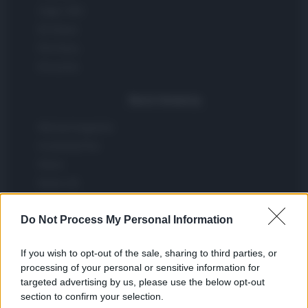
Viajar 365
ES Newz
Pet Story
Encocina
Nord America
Womanmagazine
Investing Plus
Newz
Newz US
Newz California
Newz Texas
Do Not Process My Personal Information
Newz Florida
If you wish to opt-out of the sale, sharing to third parties, or
Newz New York
processing of your personal or sensitive information for
Newz Pennsylvania
targeted advertising by us, please use the below opt-out
Newz Illinois
section to confirm your selection.