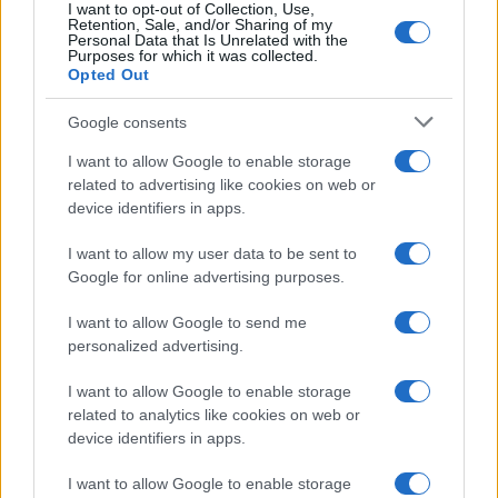
I want to opt-out of Collection, Use,
Retention, Sale, and/or Sharing of my
Investieren24
Personal Data that Is Unrelated with the
Purposes for which it was collected.
Opted Out
UK
Google consents
News Hub UK
Lgbtq News
I want to allow Google to enable storage
related to advertising like cookies on web or
device identifiers in apps.
Olanda
I want to allow my user data to be sent to
Investeren 24
Google for online advertising purposes.
NL Newz
I want to allow Google to send me
personalized advertising.
I want to allow Google to enable storage
related to analytics like cookies on web or
device identifiers in apps.
I want to allow Google to enable storage