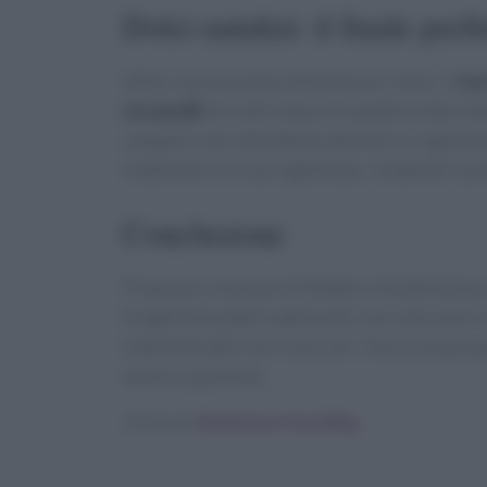
Dolci natalizi: il finale perfe
Infine, non possiamo dimenticare i dolci. Il
to
ricciarelli
, biscotti a base di mandorle tipici de
campane sono altrettanto deliziosi e rappresen
tradizione e un suo significato, rendendo il pr
Conclusione
Preparare un pranzo di Natale richiede tempo e 
Scegliendo piatti tradizionali, non solo onori l
indimenticabili con i tuoi cari. Che tu stia pr
amore e passione.
Scritto da
Redazione Food Blog