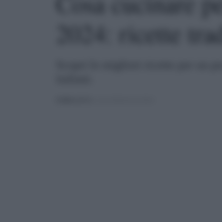
Cosa cucinare pe
2024: ricette tra
Scopri le migliori ricette per un p
italiani.
PUBBLICATO
IL 16/12/2024 ALLE 20:04