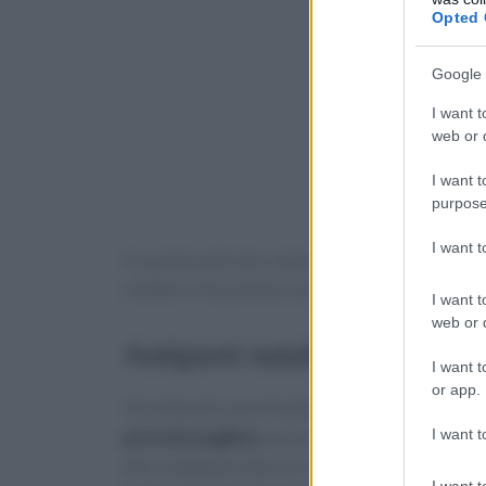
Opted 
Google 
I want t
web or d
I want t
purpose
I want 
In questo articolo, esploreremo alcune delle ric
rendere il tuo pranzo natalizio indimenticabile
I want t
web or d
Antipasti natalizi: un inizio 
I want t
or app.
Gli antipasti sono fondamentali per iniziare il 
I want t
pettole pugliesi
, piccole sfere di pasta lievi
altro antipasto tipico è il
panettone gastro
I want t