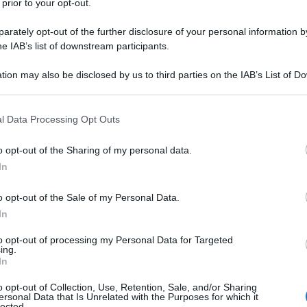
 prior to your opt-out.
rately opt-out of the further disclosure of your personal information by
he IAB’s list of downstream participants.
tion may also be disclosed by us to third parties on the IAB’s List of 
 that may further disclose it to other third parties.
 that this website/app uses one or more Google services and may gath
l Data Processing Opt Outs
including but not limited to your visit or usage behaviour. You may click 
atale
 to Google and its third-party tags to use your data for below specifi
o opt-out of the Sharing of my personal data.
ogle consent section.
In
 dell’anno, un’occasione per riunire la famiglia e gli amici
osi. Se stai cercando idee su cosa cucinare per il pranzo di
o opt-out of the Sale of my Personal Data.
In
to opt-out of processing my Personal Data for Targeted
ing.
In
o opt-out of Collection, Use, Retention, Sale, and/or Sharing
ersonal Data that Is Unrelated with the Purposes for which it
lected.