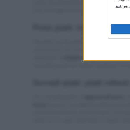
buffet. Non dimentichiamo il
patè di fegatini
authenti
tocco di eleganza alla tavola.
Primi piatti: tradizione e sa
Passando ai primi piatti, le opzioni sono molte
sono un must, così come i
tortellini in brodo
,
dimenticare le
lasagne al ragù
, un grande clas
specialità, quindi non esitare a esplorare le tra
Secondi piatti: piatti robusti
Per il secondo piatto, il
cappone al forno
è u
forno
è spesso il protagonista della tavola nat
un’ottima alternativa, servito freddo e accomp
porta con sé i sapori delle diverse regioni ital