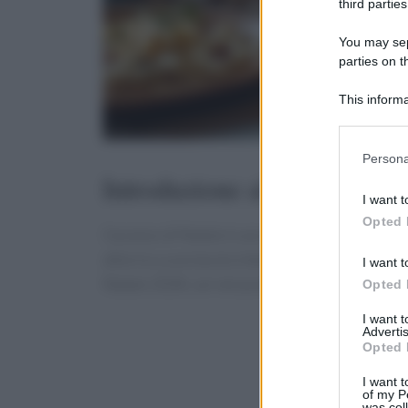
third parties
You may sepa
parties on t
This informa
Participants
Please note
Persona
information 
Introduzione al pranzo di N
deny consent
I want t
in below Go
Opted 
Il pranzo di Natale è uno dei momenti più attesi
attorno a una tavola imbandita con piatti delizi
I want t
Natale 2024, sei nel posto giusto.
Opted 
I want 
Advertis
Opted 
I want t
of my P
was col