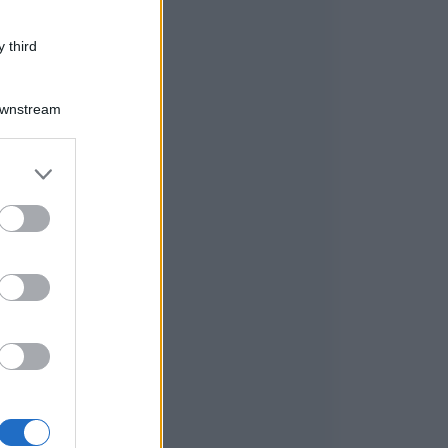
 third
Downstream
er and store
to grant or
ed purposes