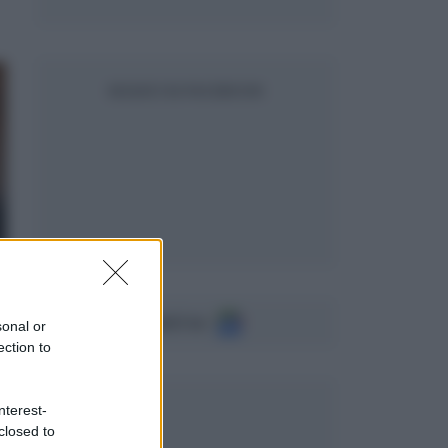
SEGUICI SU FACEBOOK
Seguici su
sonal or
ection to
nterest-
closed to