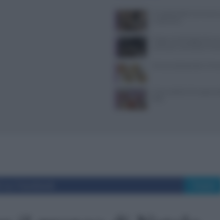
Il Castello delle Cerimonie
e costi extra
Trippa: lo chef toglie dal me
iconici per contrastare il f
10 merende bambini 13 me
Come sostituire lo yogurt g
dieta
i su Facebook
Tweet