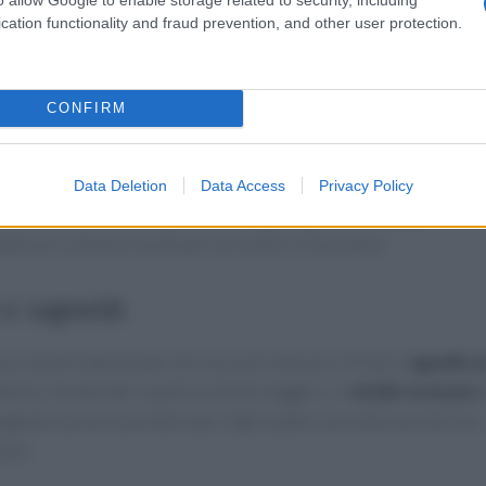
, un classico toscano da spalmare su crostini, che aggiunge un
cation functionality and fraud prevention, and other user protection.
pore
CONFIRM
plici e variegate. Gli
agnolotti piemontesi
ripieni di carne
 un piatto tipico dell’Emilia Romagna. Non possiamo
Data Deletion
Data Access
Privacy Policy
sico che unisce tutti gli italiani. Ogni regione ha le sue
dizioni culinarie locali per arricchire il tuo menu.
 e saporiti
na scelta tradizionale che non può mancare. Al Sud, l’
agnello a
alizia. Se desideri qualcosa di più leggero, il
vitello tonnato
agnato da una salsa delicata. Ogni piatto racconta una storia e
iane.