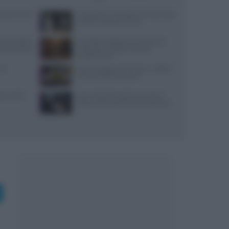
: prezzi, menu
Merenda per neonato di 10 mesi: idee
pratiche e porzioni sicure
nu due piatti
Contributi volontari nei ristoranti:
enomeno social
chiarezza e trasparenza sono
fondamentali
si
Dove mangiare a Piacenza: i migliori
ristoranti della provincia
reco nella
Jean Imbert fermato: le accuse di
violenza domestica da tre ex partner