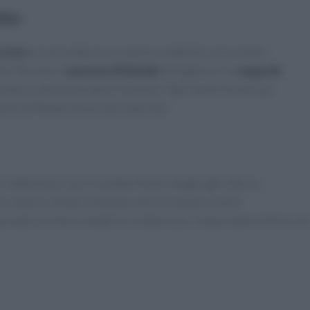
tto
rrone
al cioccolato è un classico natalizio, così come i
lla Toscana. Il
panone di Natale
bolognese e le
zeppole
tano la dolcezza delle festività. Ogni dolce ha una sua
anzo di Natale ancora più speciale.
dedizione, ma il risultato finale ripaga ogni sforzo.
a cultura culinaria italiana, ma crei anche ricordi
eparando un menu semplice o elaborato, l’importante è farlo co