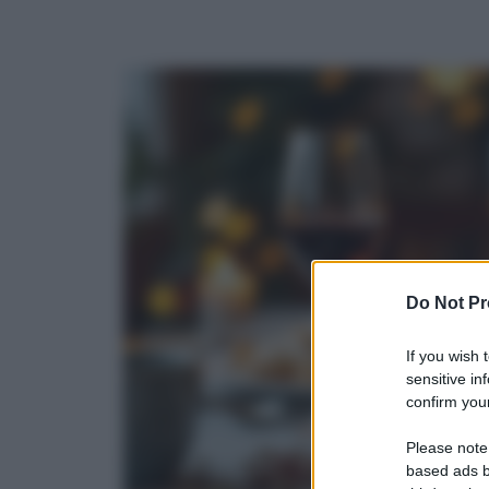
Do Not Pr
If you wish 
sensitive in
confirm your
Please note
based ads b