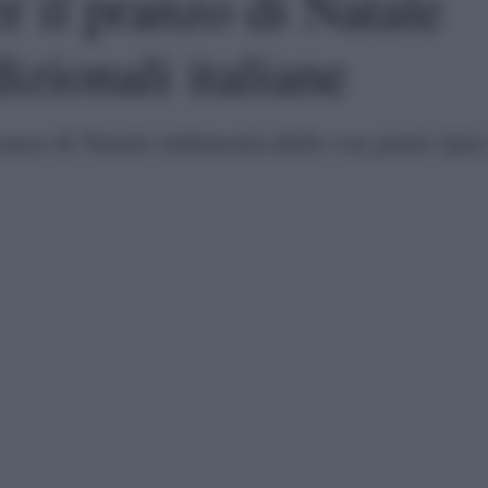
r il pranzo di Natale
dizionali italiane
ranzo di Natale indimenticabile con piatti tipic