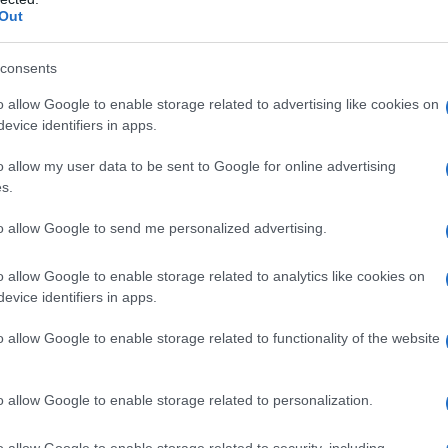
Out
consents
o allow Google to enable storage related to advertising like cookies on
evice identifiers in apps.
o allow my user data to be sent to Google for online advertising
s.
to allow Google to send me personalized advertising.
ette più tradizionali della cucina italiana, perfette per
.
o allow Google to enable storage related to analytics like cookies on
evice identifiers in apps.
sfizioso
o allow Google to enable storage related to functionality of the website
pranzo di Natale con il piede giusto. Tra i più amati ci sono le
o allow Google to enable storage related to personalization.
tata fritte, che possono essere servite sia dolci che salate. Un
nomico
, un pane ripieno di farciture salate, perfetto per un
o allow Google to enable storage related to security, including