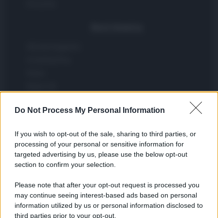
Encocina
Nord America
Womanmagazine
Investing Plus
Newz
Newz US
Newz California
Do Not Process My Personal Information
Newz Texas
Newz Florida
If you wish to opt-out of the sale, sharing to third parties, or
Newz New York
processing of your personal or sensitive information for
Newz Pennsylvania
targeted advertising by us, please use the below opt-out
section to confirm your selection.
Newz Illinois
Newz Ohio
Please note that after your opt-out request is processed you
Gameland
may continue seeing interest-based ads based on personal
Hig Tech Mag
information utilized by us or personal information disclosed to
third parties prior to your opt-out.
Scoop Mag