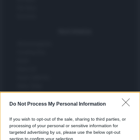
Pet Story
Encocina
Nord America
Womanmagazine
Investing Plus
Newz
Newz US
Newz California
Newz Texas
Newz Florida
Newz New York
Do Not Process My Personal Information
Newz Pennsylvania
If you wish to opt-out of the sale, sharing to third parties, or
Newz Illinois
processing of your personal or sensitive information for
Newz Ohio
targeted advertising by us, please use the below opt-out
Gameland
section to confirm your selection.