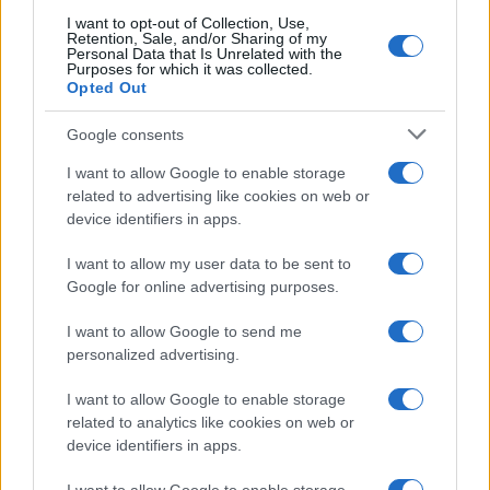
I want to opt-out of Collection, Use,
UK
Retention, Sale, and/or Sharing of my
Personal Data that Is Unrelated with the
Purposes for which it was collected.
News Hub UK
Opted Out
Lgbtq News
Google consents
Olanda
I want to allow Google to enable storage
related to advertising like cookies on web or
Investeren 24
device identifiers in apps.
NL Newz
I want to allow my user data to be sent to
Google for online advertising purposes.
I want to allow Google to send me
personalized advertising.
I want to allow Google to enable storage
related to analytics like cookies on web or
device identifiers in apps.