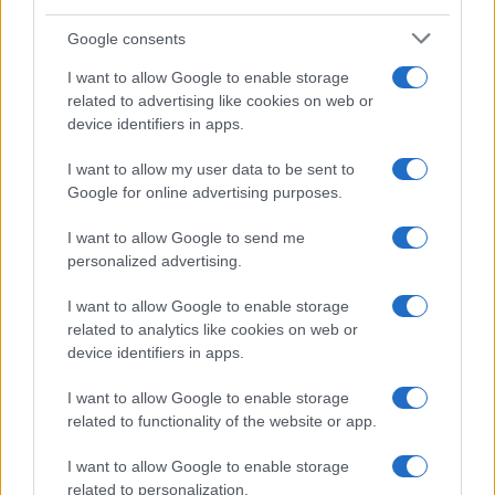
Google consents
Olanda
I want to allow Google to enable storage
Investeren 24
related to advertising like cookies on web or
NL Newz
device identifiers in apps.
I want to allow my user data to be sent to
Google for online advertising purposes.
I want to allow Google to send me
personalized advertising.
I want to allow Google to enable storage
related to analytics like cookies on web or
device identifiers in apps.
I want to allow Google to enable storage
related to functionality of the website or app.
I want to allow Google to enable storage
related to personalization.