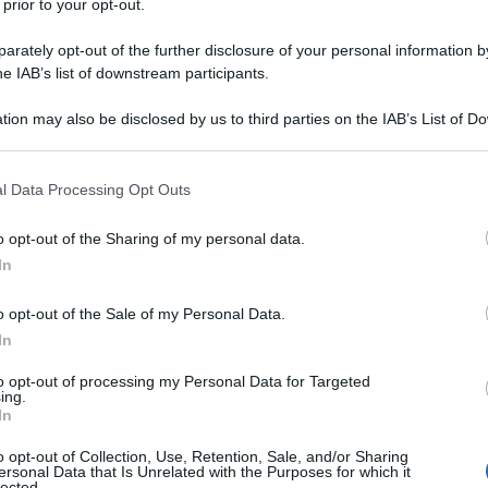
 prior to your opt-out.
rately opt-out of the further disclosure of your personal information by
he IAB’s list of downstream participants.
tion may also be disclosed by us to third parties on the IAB’s List of 
 that may further disclose it to other third parties.
 that this website/app uses one or more Google services and may gath
eccellenza della miscelazione
l Data Processing Opt Outs
including but not limited to your visit or usage behaviour. You may click 
 to Google and its third-party tags to use your data for below specifi
o opt-out of the Sharing of my personal data.
shake Speakeasy
ha nuovamente conquistato il titolo di
ogle consent section.
In
estigiosa classifica
North America’s 50 Best Bars
. Questo
are di sé a livello globale, aggiudicandosi il titolo di migliore
o opt-out of the Sale of my Personal Data.
In
to opt-out of processing my Personal Data for Targeted
ing.
In
o opt-out of Collection, Use, Retention, Sale, and/or Sharing
ersonal Data that Is Unrelated with the Purposes for which it
lected.