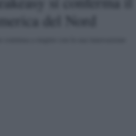
akeasy si conferma il
America del Nord
e continua a stupire con la sua innovazione