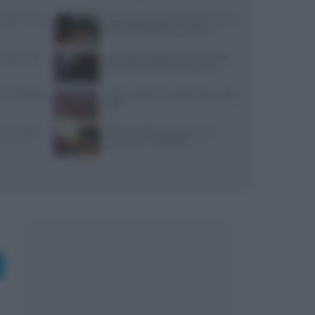
: prezzi, menu
Euro-Toques Italia: Vincenzo Guarino
guida la delegazione campana
 lunedì: dove
Controlli a sorpresa nel cuore della
Dolce Vita: sanzioni e sequestri
i per bambini
Come sostituire lo yogurt greco nella
dieta
tore a Santa
Alimenti ultraprocessati: come
riconoscerli in etichetta