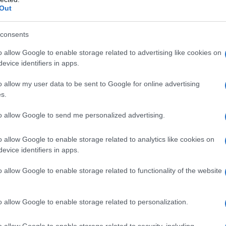
Out
consents
o allow Google to enable storage related to advertising like cookies on
evice identifiers in apps.
o allow my user data to be sent to Google for online advertising
s.
to allow Google to send me personalized advertising.
elazione è un chiaro segnale della qualità e dell’innovazione
o allow Google to enable storage related to analytics like cookies on
evice identifiers in apps.
vativo
o allow Google to enable storage related to functionality of the website
y risiede nella sua offerta di cocktail, curata dal talentuoso
tenendo un approccio minimalista, è in continua evoluzione e
o allow Google to enable storage related to personalization.
n una forte carica innovativa. Questa attenzione ai dettagli e
o allow Google to enable storage related to security, including