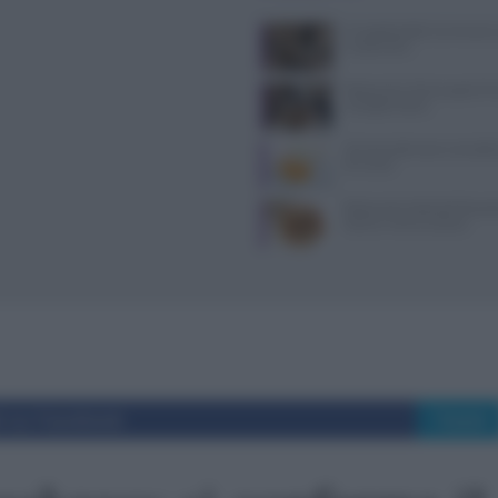
Il Castello delle Cerimonie
e costi extra
Ristoranti a Torino aperti il
mangiare bene
10 merende sane e semplic
di 6 mesi
Ristorante L’Isola del Pesca
Severa: menù e prezzi
i su Facebook
Tweet