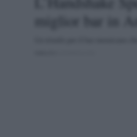
L’Handshake Spe
miglior bar in 
Un trionfo per il bar messicano ch
PUBBLICATO
IL 01/05/2025 ALLE 10:04