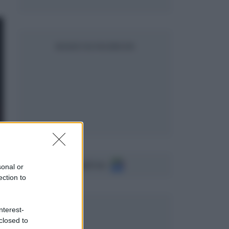
SEGUICI SU FACEBOOK
Seguici su
sonal or
ection to
nterest-
closed to