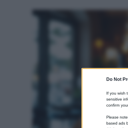
Do Not Pr
If you wish 
sensitive in
confirm your
Please note
based ads b