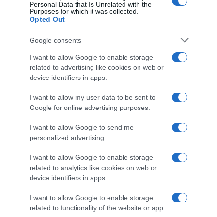
Investieren24
Personal Data that Is Unrelated with the
Purposes for which it was collected.
Opted Out
UK
Google consents
News Hub UK
Lgbtq News
I want to allow Google to enable storage
related to advertising like cookies on web or
device identifiers in apps.
Olanda
I want to allow my user data to be sent to
Investeren 24
Google for online advertising purposes.
NL Newz
I want to allow Google to send me
personalized advertising.
I want to allow Google to enable storage
related to analytics like cookies on web or
device identifiers in apps.
I want to allow Google to enable storage
related to functionality of the website or app.