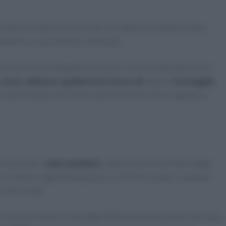
cado più famosa in assoluto. Si tratta di una fetta di pane
contorno, e uno di base: l’avocado.
ficio perché si mangia facilmente e non richiede particolari
n
uova
,
salmone
,
gamberetti
,
broccoli
oppure
formaggio
 si può sbizzarrire e farlo sotto forma di crema, tagliato a
o anche per i
club sandwich
, i panini a più strati tipici degli
ro interno ingredienti grassi e ricchi di zuccheri, ma nella
 mille modi.
i succo di limone è uno degli abbinamenti più amati, ma si può