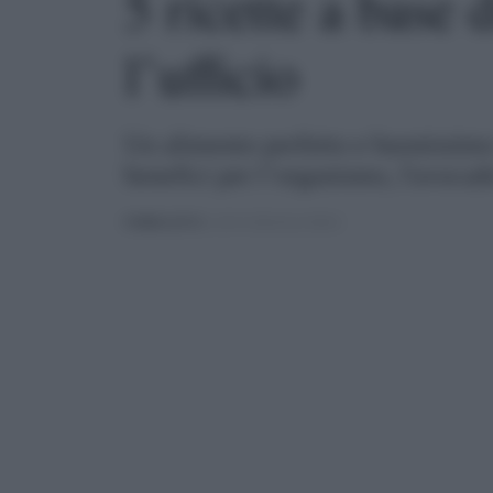
5 ricette a base 
l’ufficio
Un alimento perfetto e buonissimo 
benefici per l’organismo, l'avocado
PUBBLICATO
IL 20/11/2024 ALLE 08:01