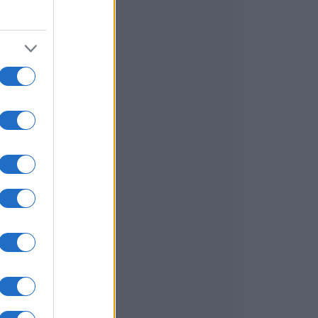
i
e
e