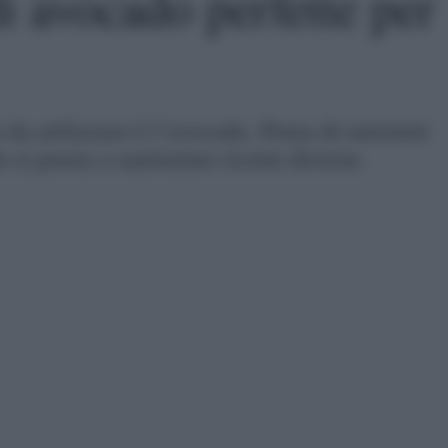
di avocado perfette per
da utilizzare è l’avocado. Pieno di nutrienti
 si presta a tantissime ricette diverse.