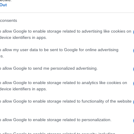
Out
consents
 molto comodo non dover usare piatti e posate per mangiare.
o allow Google to enable storage related to advertising like cookies on
ente quando si è a corto di idee è quella delle
mini-piadine d
evice identifiers in apps.
o allow my user data to be sent to Google for online advertising
s.
ica piadina, e farcire a piacimento. Una combinazione ideale
o tris di ingredienti è davvero gustoso, sano e ricco di
to allow Google to send me personalized advertising.
sfiziosa può essere con
gamberetti e salsa cocktail
, un grand
o allow Google to enable storage related to analytics like cookies on
evice identifiers in apps.
o allow Google to enable storage related to functionality of the website
 un abbinamento super saporito e ricco è quello tra
l’avocado 
o allow Google to enable storage related to personalization.
o allow Google to enable storage related to security, including