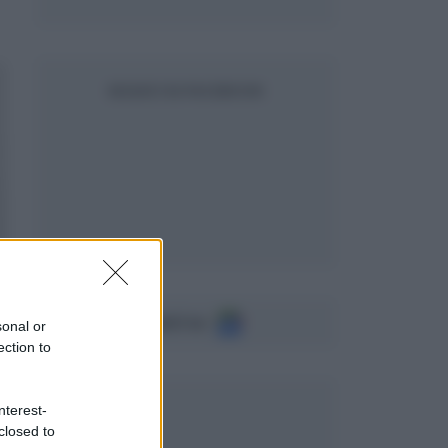
SEGUICI SU FACEBOOK
Seguici su
sonal or
ection to
nterest-
closed to