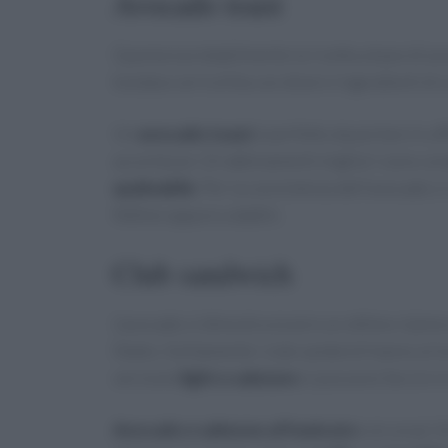
Avocado toast
Questa è probabilmente la ricetta a base di avo
tostata e arricchita con diversi ingredienti di 
Un
avocado toast
è perfetto da portare in uf
accortezze. Gli abbinamenti migliori sono co
spalmabile
. Per la consistenza dell’avocado ci
fettine oppure a dadini.
Club sandwich
L’avocado si dimostra essere un ottimo ripien
States. Solitamente i club sandwich hanno al lo
versione
light e salutare
si possono farcire in
Avocado e salmone affumicato
con un po’ d