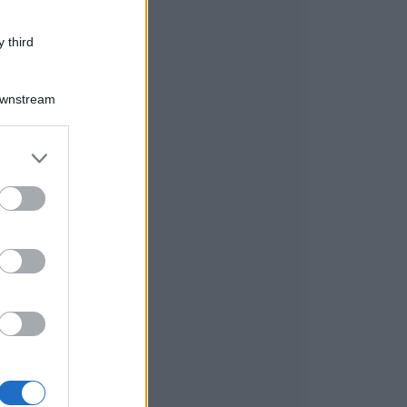
 third
Downstream
er and store
e
to grant or
ed purposes