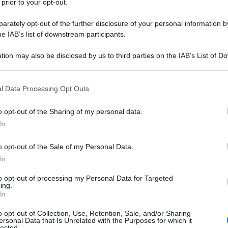
 prior to your opt-out.
rately opt-out of the further disclosure of your personal information by
he IAB’s list of downstream participants.
tion may also be disclosed by us to third parties on the IAB’s List of 
 that may further disclose it to other third parties.
 that this website/app uses one or more Google services and may gath
l Data Processing Opt Outs
mpre un dramma, soprattutto quando non si ha tanta fantasia 
including but not limited to your visit or usage behaviour. You may click 
 to Google and its third-party tags to use your data for below specifi
 a piatti non solo
sazianti e buoni
, ma anche
nutrienti
, per
o opt-out of the Sharing of my personal data.
ogle consent section.
asa.
In
o opt-out of the Sale of my Personal Data.
qualità
, come ad esempio gli
alimenti biologici di Passo
In
ntazione sana e genuina, senza additivi e prodotti chimici.
to opt-out of processing my Personal Data for Targeted
ing.
 e anche buonissimo, è l’
avocado
. Questo frutto pieno di
In
antissime ricette diverse, perfette proprio per l’ufficio: ecco
o opt-out of Collection, Use, Retention, Sale, and/or Sharing
anzi fuori casa.
ersonal Data that Is Unrelated with the Purposes for which it
lected.