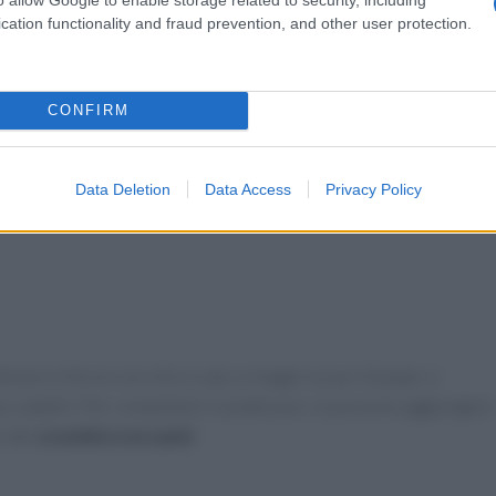
cation functionality and fraud prevention, and other user protection.
CONFIRM
Data Deletion
Data Access
Privacy Policy
one in forno con olio e sale, e magari un po’ di pepe, e
 a dadini. Per completare il piatto poi, si possono aggiungere
 dei
crostini croccanti
.