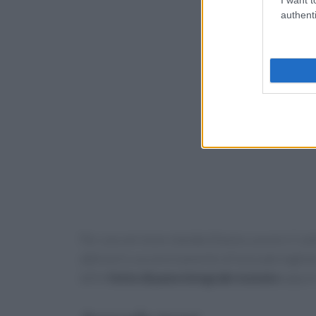
authenti
Per una versione standard basta cuocere il salm
abbinarlo successivamente all’avocado tagliato
delle
fette di pane integrale tostato
oppure