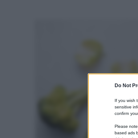
Do Not Pr
If you wish 
sensitive in
confirm your
Please note
based ads b