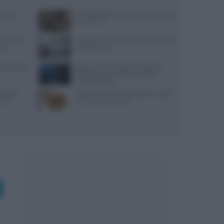
varesi,
Il Castello delle Cerimonie: prezzi, menu
e costi extra
zo Guarino
Lavorare in cucina col caldo in sicurezza:
ana
metodi e DPI
 lunedì: dove
Ricetta veloce di peperoni ripieni in
friggitrice ad aria per pranzi estivi
indimenticabili
re della
Ristorante L’Isola del Pescatore a Santa
stri
Severa: menù e prezzi