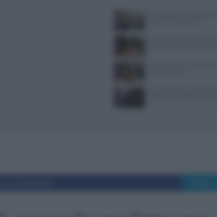
Tecniche per cheesecake, ba
semifreddi e gelatine
Euro-Toques Italia: Vincen
guida la delegazione camp
Ristoranti a Torino aperti il
mangiare bene
Controlli a sorpresa nel cuo
Dolce Vita: sanzioni e seque
i su Facebook
Tweet