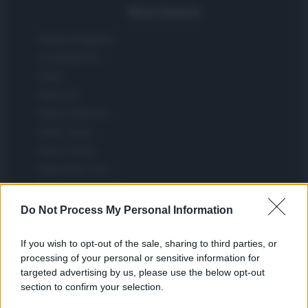
Nord America
Womanmagazine
Investing Plus
Newz
Newz US
Newz California
Newz Texas
Newz Florida
Newz New York
Newz Pennsylvania
Newz Illinois
Do Not Process My Personal Information
Newz Ohio
Gameland
If you wish to opt-out of the sale, sharing to third parties, or
processing of your personal or sensitive information for
Hig Tech Mag
targeted advertising by us, please use the below opt-out
Scoop Mag
section to confirm your selection.
Lgbtqia News