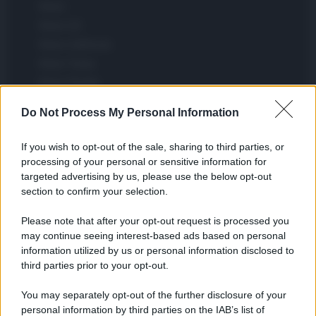
Newz
Newz US
Newz California
Newz Texas
Newz Florida
Newz New York
Do Not Process My Personal Information
Newz Pennsylvania
Newz Illinois
If you wish to opt-out of the sale, sharing to third parties, or
Newz Ohio
processing of your personal or sensitive information for
targeted advertising by us, please use the below opt-out
Gameland
section to confirm your selection.
Hig Tech Mag
Scoop Mag
Please note that after your opt-out request is processed you
Lgbtqia News
may continue seeing interest-based ads based on personal
information utilized by us or personal information disclosed to
Motors Magazine 365
third parties prior to your opt-out.
Day Travel 365
Home Magazine 365
You may separately opt-out of the further disclosure of your
personal information by third parties on the IAB’s list of
Cineverse Magazine