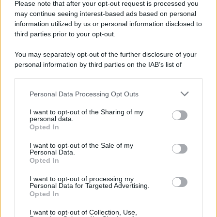
Please note that after your opt-out request is processed you
Lgbtqia News
may continue seeing interest-based ads based on personal
Motors Magazine 365
information utilized by us or personal information disclosed to
third parties prior to your opt-out.
Day Travel 365
Home Magazine 365
You may separately opt-out of the further disclosure of your
Cineverse Magazine
personal information by third parties on the IAB’s list of
downstream participants.
SecondHomeMagazine
Personal Data Processing Opt Outs
This information may also be disclosed by us to third parties
on the IAB’s List of Downstream Participants that may further
I want to opt-out of the Sharing of my
disclose it to other third parties.
personal data.
Francia
Opted In
Please note that this website/app uses one or more Google
InvestirMag
services and may gather and store information including but
I want to opt-out of the Sale of my
Personal Data.
not limited to your visit or usage behaviour. You may click to
Opted In
grant or deny consent to Google and its third-party tags to
Germania
use your data for below specified purposes in below Google
I want to opt-out of processing my
consent section.
Investieren24
Personal Data for Targeted Advertising.
Opted In
UK
I want to opt-out of Collection, Use,