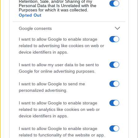
Retention, Sale, and/or Sharing of my
Personal Data that Is Unrelated with the
News Hub UK
Purposes for which it was collected.
Lgbtq News
Opted Out
Google consents
Olanda
I want to allow Google to enable storage
Investeren 24
related to advertising like cookies on web or
NL Newz
device identifiers in apps.
I want to allow my user data to be sent to
Google for online advertising purposes.
I want to allow Google to send me
personalized advertising.
I want to allow Google to enable storage
related to analytics like cookies on web or
device identifiers in apps.
I want to allow Google to enable storage
related to functionality of the website or app.