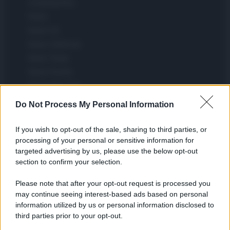
Investing Plus
Newz
Newz US
Newz California
Newz Texas
Newz Florida
Newz New York
Newz Pennsylvania
Do Not Process My Personal Information
Newz Illinois
Newz Ohio
If you wish to opt-out of the sale, sharing to third parties, or
processing of your personal or sensitive information for
Gameland
targeted advertising by us, please use the below opt-out
Hig Tech Mag
section to confirm your selection.
Scoop Mag
Lgbtqia News
Please note that after your opt-out request is processed you
may continue seeing interest-based ads based on personal
Motors Magazine 365
information utilized by us or personal information disclosed to
Day Travel 365
third parties prior to your opt-out.
Home Magazine 365