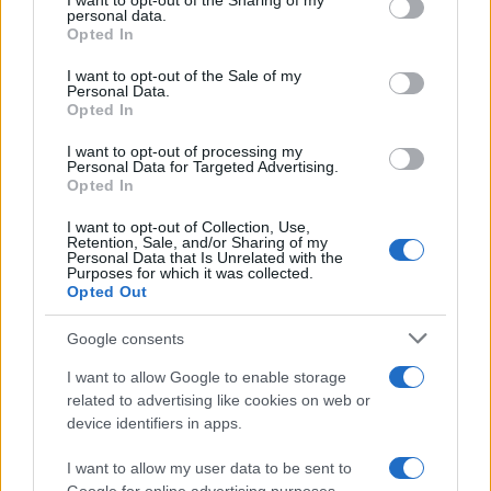
I want to opt-out of the Sharing of my
disclose it to other third parties.
Francia
personal data.
Opted In
Please note that this website/app uses one or more Google
InvestirMag
services and may gather and store information including but
I want to opt-out of the Sale of my
Personal Data.
not limited to your visit or usage behaviour. You may click to
Opted In
Germania
grant or deny consent to Google and its third-party tags to
use your data for below specified purposes in below Google
I want to opt-out of processing my
Investieren24
consent section.
Personal Data for Targeted Advertising.
Opted In
UK
I want to opt-out of Collection, Use,
Retention, Sale, and/or Sharing of my
News Hub UK
Personal Data that Is Unrelated with the
Purposes for which it was collected.
Lgbtq News
Opted Out
Olanda
Google consents
I want to allow Google to enable storage
Investeren 24
related to advertising like cookies on web or
NL Newz
device identifiers in apps.
I want to allow my user data to be sent to