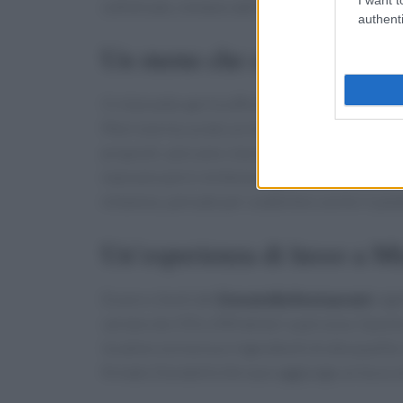
sofisticato, lontano dall’immagine pacchiana c
authenti
Un menu che celebra la trad
Il ristorante aprirà ufficialmente a maggio e 
Morrone ha curato un menu che si ispira alle tr
proposti, spiccano classici come l’insalata di p
mancano però reinterpretazioni più popolari, c
milanese, pensate per soddisfare anche il pal
Un’esperienza di lusso a M
Essere clienti del
Donatella Restaurant
sign
variano da 150 a 200 dollari a persona. Questo
location esclusiva e ingredienti di alta qualità
firmato Donatella Versace aggiunge un tocco di