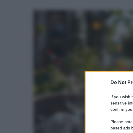
Do Not Pr
If you wish 
sensitive in
confirm your
Please note
based ads b