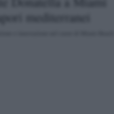
nte Donatella a Miami
apori mediterranei
izione e innovazione nel cuore di Miami Beach