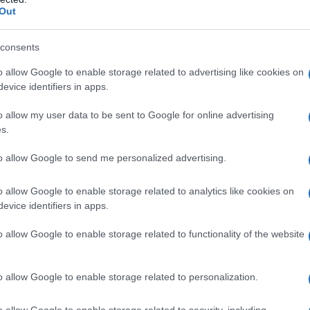
Out
consents
o allow Google to enable storage related to advertising like cookies on
evice identifiers in apps.
o allow my user data to be sent to Google for online advertising
s.
to allow Google to send me personalized advertising.
sign è talmente iconica che non ha bisogno di presentazioni.
o allow Google to enable storage related to analytics like cookies on
inato
evice identifiers in apps.
o allow Google to enable storage related to functionality of the website
ami Beach, il
Donatella Boutique Hotel & Restaurant
è
i, progettato dall’architetto Wallace Tutt, noto anche per la
o mantenere il fascino del passato, unendo eleganza e
o allow Google to enable storage related to personalization.
i dorati, sono caratterizzati da uno stile aggraziato e
o allow Google to enable storage related to security, including