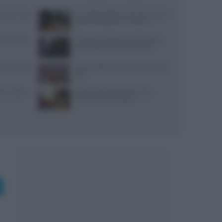
: prezzi, menu
Euro-Toques Italia: Vincenzo Guarino
guida la delegazione campana
 lunedì: dove
Controlli a sorpresa nel cuore della
Dolce Vita: sanzioni e sequestri
i per bambini
Come sostituire lo yogurt greco nella
dieta
tore a Santa
Alimenti ultraprocessati: come
riconoscerli in etichetta