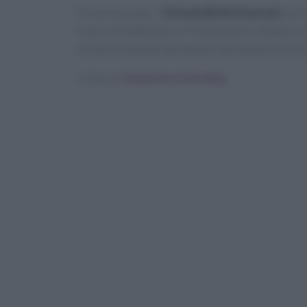
In conclusione, il
Donatella Restaurant
non è
lusso, la tradizione e l’innovazione culinaria
la nuova meta per gli amanti della buona cucina
Scritto da
Redazione Food Blog