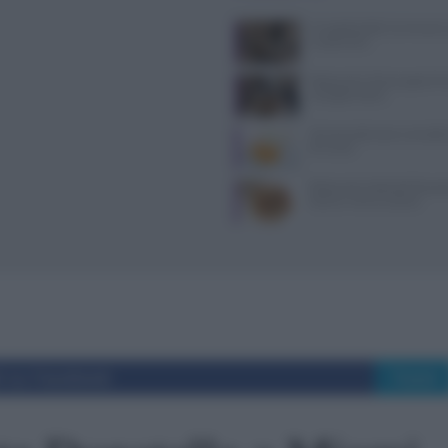
Il Castello delle Cerimonie
e costi extra
Ristoranti a Torino aperti il
mangiare bene
10 merende sane e semplic
di 6 mesi
Ristorante L’Isola del Pesca
Severa: menù e prezzi
i su Facebook
Tweet