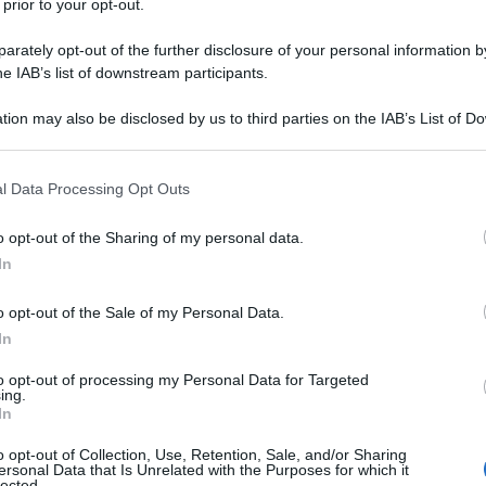
 prior to your opt-out.
rately opt-out of the further disclosure of your personal information by
he IAB’s list of downstream participants.
tion may also be disclosed by us to third parties on the IAB’s List of 
 that may further disclose it to other third parties.
 that this website/app uses one or more Google services and may gath
onatella Versace
l Data Processing Opt Outs
including but not limited to your visit or usage behaviour. You may click 
 to Google and its third-party tags to use your data for below specifi
o opt-out of the Sharing of my personal data.
del
Donatella Restaurant
, un progetto che porta la firma
ogle consent section.
In
re vent’anni come Creative Director della celebre maison di
to nuovo capitolo, mantenendo il suo ruolo di Chief Brand
o opt-out of the Sale of my Personal Data.
In
to opt-out of processing my Personal Data for Targeted
ing.
In
o opt-out of Collection, Use, Retention, Sale, and/or Sharing
ersonal Data that Is Unrelated with the Purposes for which it
lected.