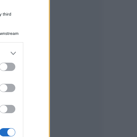
 third
Downstream
er and store
to grant or
ed purposes