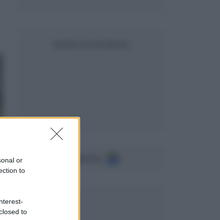
SEGUICI SU FACEBOOK
Seguici su
sonal or
ection to
nterest-
closed to