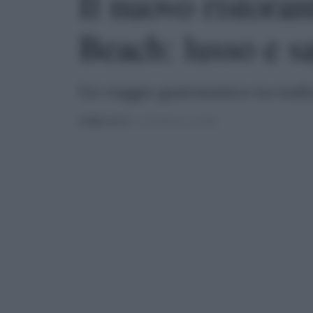
Il nuovo ristora
Beach: lusso e s
Un viaggio gastronomico tra trad
PUBBLICATO
IL 27/04/2025 ALLE 20:08