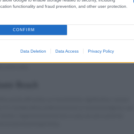
he si potrebbe associare al brand.
cation functionality and fraud prevention, and other user protection.
izione mediterranea
CONFIRM
promette un’esperienza culinaria unica. Lo chef Alessandro
adizioni culinarie campane e calabresi, ma non solo. Tra i piatt
olpo, i rigatoni alla ‘nduja e le linguine alle vongole. Non
Data Deletion
Data Access
Privacy Policy
ome la cacio e pepe con tartufo nero e la cotoletta alla
ato americano.
iami Beach
ifica anche affrontare un investimento significativo: i prezzi
 è il risultato della combinazione di un nome prestigioso, una
. Inoltre, l’opportunità di tornare a casa con uno scontrino
 esclusività all’esperienza.