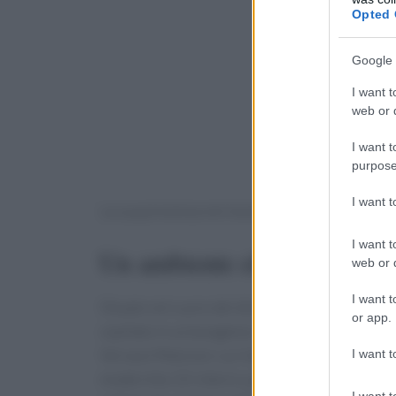
Opted 
Google 
I want t
web or d
I want t
purpose
I want 
La sua presenza nel mondo della moda e del de
I want t
Un ambiente elegante e raff
web or d
I want t
Situato nel cuore del distretto Art Deco di Mi
or app.
ospitato in un bungalow storico degli anni Vent
Versace Mansion. La ristrutturazione ha saput
I want t
modernità. Gli interni, pur presentando element
I want t