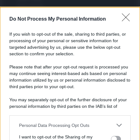
Newz Florida
Newz New York
Do Not Process My Personal Information
Newz Pennsylvania
Newz Illinois
If you wish to opt-out of the sale, sharing to third parties, or
Newz Ohio
processing of your personal or sensitive information for
targeted advertising by us, please use the below opt-out
Gameland
section to confirm your selection.
Hig Tech Mag
Scoop Mag
Please note that after your opt-out request is processed you
may continue seeing interest-based ads based on personal
Lgbtqia News
information utilized by us or personal information disclosed to
Motors Magazine 365
third parties prior to your opt-out.
Day Travel 365
Home Magazine 365
You may separately opt-out of the further disclosure of your
personal information by third parties on the IAB’s list of
Cineverse Magazine
downstream participants.
SecondHomeMagazine
Personal Data Processing Opt Outs
This information may also be disclosed by us to third parties
on the IAB’s List of Downstream Participants that may further
I want to opt-out of the Sharing of my
disclose it to other third parties.