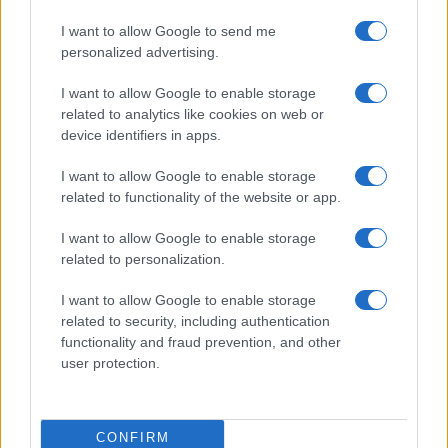
I want to allow Google to send me
personalized advertising.
I want to allow Google to enable storage
related to analytics like cookies on web or
device identifiers in apps.
I want to allow Google to enable storage
related to functionality of the website or app.
I want to allow Google to enable storage
related to personalization.
I want to allow Google to enable storage
related to security, including authentication
functionality and fraud prevention, and other
user protection.
CONFIRM