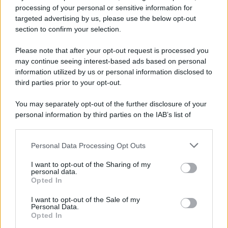
Gameland
processing of your personal or sensitive information for
Hig Tech Mag
targeted advertising by us, please use the below opt-out
section to confirm your selection.
Scoop Mag
Lgbtqia News
Please note that after your opt-out request is processed you
Motors Magazine 365
may continue seeing interest-based ads based on personal
information utilized by us or personal information disclosed to
Day Travel 365
third parties prior to your opt-out.
Home Magazine 365
Cineverse Magazine
You may separately opt-out of the further disclosure of your
SecondHomeMagazine
personal information by third parties on the IAB’s list of
downstream participants.
Personal Data Processing Opt Outs
This information may also be disclosed by us to third parties
on the IAB’s List of Downstream Participants that may further
Francia
I want to opt-out of the Sharing of my
disclose it to other third parties.
personal data.
Opted In
InvestirMag
Please note that this website/app uses one or more Google
services and may gather and store information including but
I want to opt-out of the Sale of my
Personal Data.
not limited to your visit or usage behaviour. You may click to
Germania
Opted In
grant or deny consent to Google and its third-party tags to