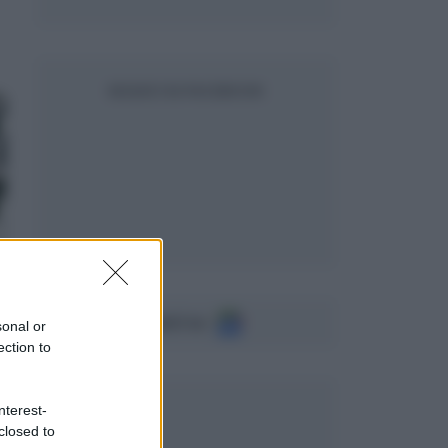
SEGUICI SU FACEBOOK
Seguici su
sonal or
ection to
nterest-
closed to