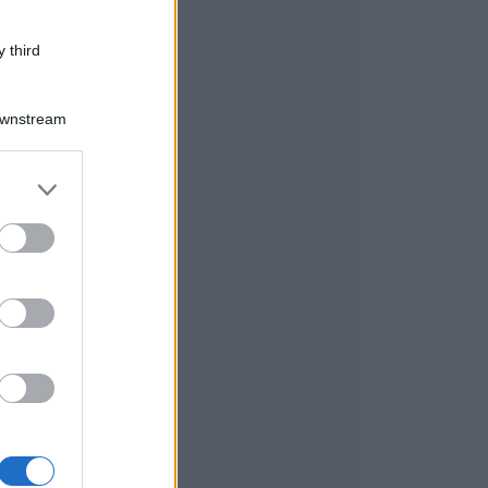
 third
Downstream
er and store
to grant or
ed purposes