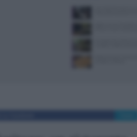
Jean Imbert fermato: le acc
violenza domestica da tre e
Aggiornamenti Mondadori D
privacy e nuove ricette da s
Forchette lente: attivare i s
mangiare meglio e sentirsi 
Patate duchessa: ricetta se
semplice e raffinata
i su Facebook
Tweet