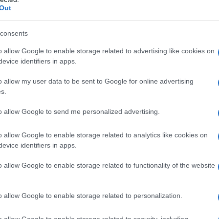
Out
consents
o allow Google to enable storage related to advertising like cookies on
evice identifiers in apps.
o allow my user data to be sent to Google for online advertising
s.
to allow Google to send me personalized advertising.
o allow Google to enable storage related to analytics like cookies on
io etico e responsabile, che si riflette in ogni piatto servito.
evice identifiers in apps.
o allow Google to enable storage related to functionality of the website
ogliente
o allow Google to enable storage related to personalization.
a storica del XVI secolo, recentemente ristrutturata per offrire
i sono caratterizzati da tonalità sobrie di beige e grigio, che
o allow Google to enable storage related to security, including