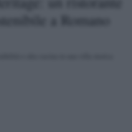
ritage: un ristorante
ostenibile a Romano
bilità e alta cucina in una villa storica