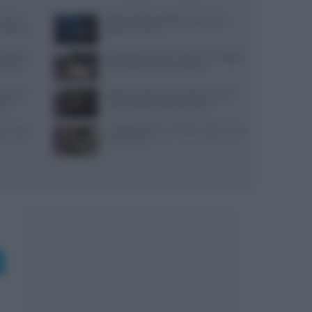
use di
Pasta al dente perfetta: tempi, sale,
x partner
bollore e finitura
igital:
Psicologia del menu: layout, ancoraggi e
coprire
colori che alzano lo scontrino
ensi per
Spiedo a Milano: dove andare e come
sazi
riconoscerlo davvero autentico
nza uova,
Il Castello delle Cerimonie: prezzi, menu
e costi extra