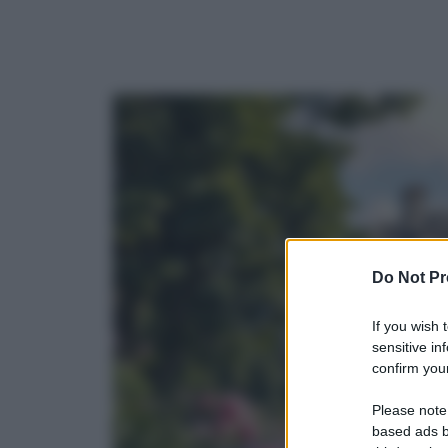
Do Not Pr
If you wish 
sensitive in
confirm your
Please note
based ads b