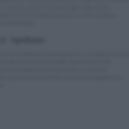
ri. I dessert, come il riccio di meringa e l’Ape, sono la
diversità e la creatività culinaria. Il servizio è attento e
ienza memorabile.
Ca’ Apollonio
e, ma un progetto di ospitalità che mira a coniugare alta cucin
ne venga riconosciuta anche dagli ispettori della Guida
o di come la gastronomia possa essere un veicolo di
 qui, non è solo un’etichetta, ma una realtà tangibile che si
a.