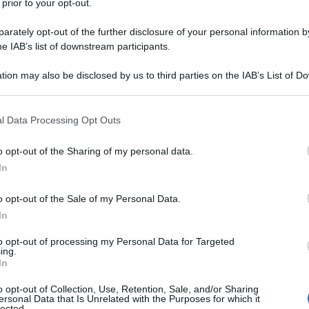
 prior to your opt-out.
rately opt-out of the further disclosure of your personal information by
he IAB’s list of downstream participants.
tion may also be disclosed by us to third parties on the IAB’s List of 
 that may further disclose it to other third parties.
 that this website/app uses one or more Google services and may gath
l Data Processing Opt Outs
including but not limited to your visit or usage behaviour. You may click 
 to Google and its third-party tags to use your data for below specifi
o opt-out of the Sharing of my personal data.
sostenibilità
ogle consent section.
In
lino, è un ristorante di fine dining che si distingue per il suo
o opt-out of the Sale of my Personal Data.
In
come il primo ristorante sostenibile in Veneto secondo la
nio non è solo un luogo dove mangiare, ma un’esperienza che
to opt-out of processing my Personal Data for Targeted
ing.
In
o opt-out of Collection, Use, Retention, Sale, and/or Sharing
ersonal Data that Is Unrelated with the Purposes for which it
lected.