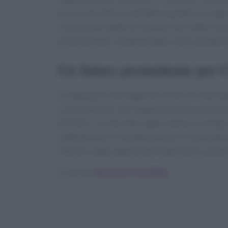
pil-pil, che offre un perfetto equilibrio di sapo
conclusione ideale di un pasto che celebra la bio
professionale, rendendo ogni visita un’esper
Un futuro promettente per 
Ca’ Apollonio Heritage non è solo un ristorant
e sostenibilità. Con l’augurio che la sua visio
Michelin, il ristorante rappresenta un esempi
cambiamento e consapevolezza. La sostenibilità,
riflette in ogni aspetto dell’esperienza culinari
Scritto da
Redazione Food Blog