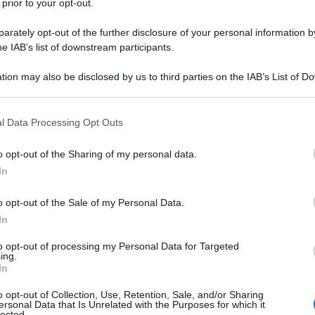
 prior to your opt-out.
rately opt-out of the further disclosure of your personal information by
he IAB’s list of downstream participants.
gliato
? Non è altro che zucchero a velo aromatizzato alla
tion may also be disclosed by us to third parties on the IAB’s List of 
 sul pandoro! Ma
come fare la ricetta
? Scopritelo in questo
 that may further disclose it to other third parties.
 that this website/app uses one or more Google services and may gath
l Data Processing Opt Outs
including but not limited to your visit or usage behaviour. You may click 
liato: ricetta facile e veloce
 to Google and its third-party tags to use your data for below specifi
o opt-out of the Sharing of my personal data.
ogle consent section.
In
o opt-out of the Sale of my Personal Data.
In
to opt-out of processing my Personal Data for Targeted
ing.
In
o opt-out of Collection, Use, Retention, Sale, and/or Sharing
ersonal Data that Is Unrelated with the Purposes for which it
lected.