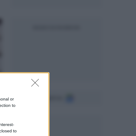
SEGUICI SU FACEBOOK
Seguici su
sonal or
ection to
nterest-
closed to