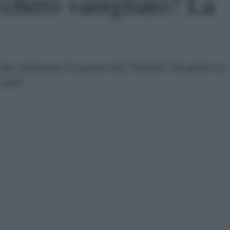
chero vanigliato? La
he richiama il sapore del Natale? Scoprite la
casa!