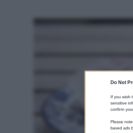
Do Not Pr
If you wish 
sensitive in
confirm your
Please note
based ads b