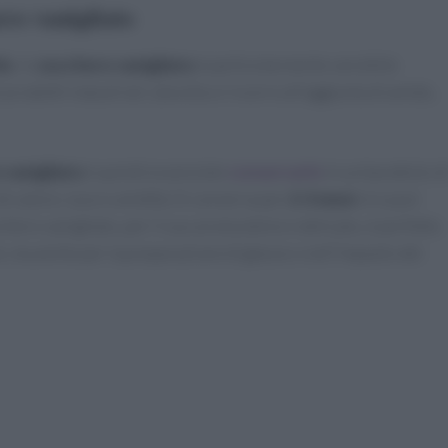
ro vanigliato
lo
, lo
zucchero vanigliato
è particolarmente sensibile
prodotti industriali, talvolta si ricorre all’aggiunta di amido,
 vanigliato
è quindi essenziale
conservarlo
in un barattolo d
di calore, luce e umidità. Si conserva per
2-3 mesi
circa poi
hero vanigliato, per il suo aroma dolce e delicato, è perfetto
, ma anche per la preparazione di glasse o nell’impasto dei