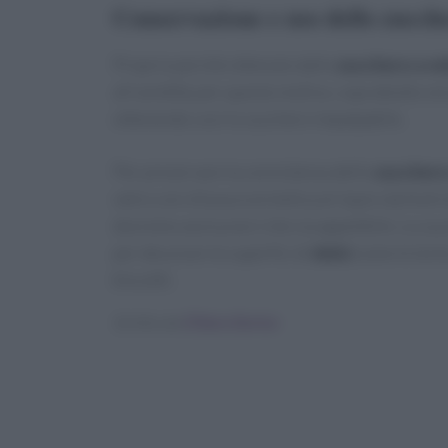
Conservazione e uso dello zucche
Proprio perché ottenuto dallo
zucchero a ve
all’umidità; per questo motivo, soprattutto nei 
ottenendo così lo zucchero impalpabile.
Per preservare la consistenza dello
zucchero
vetro con chiusura ermetica al riparo da fonti 
dovremo assicurarci che sia appetibile. Lo zucc
per decorare le superfici di
dolci
come le torte
biscotti.
Scritto da
Chiara Sorice