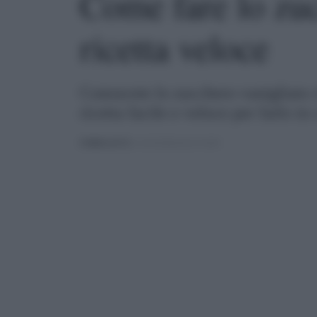
Come fare lo zuc
ricetta veloce
Conoscete lo zucchero vanigliato c
ricetta facile e veloce per farlo in 
PUBBLICATO
IL 22/10/2024 ALLE 10:00