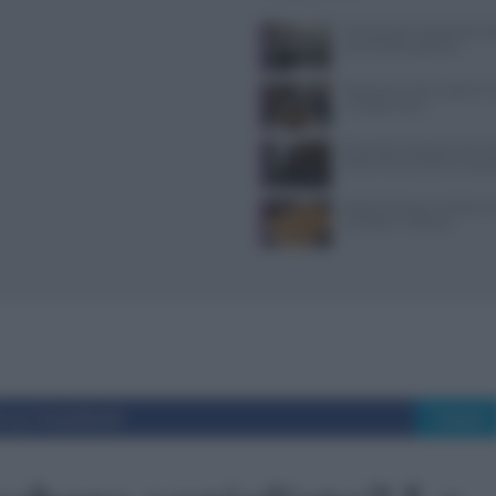
Tecniche per cheesecake, ba
semifreddi e gelatine
Ristoranti a Torino aperti il
mangiare bene
Controlli a sorpresa nel cuo
Dolce Vita: sanzioni e seque
Patate duchessa: ricetta se
semplice e raffinata
i su Facebook
Tweet