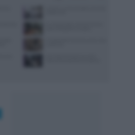
varesi,
Lavorare in cucina col caldo in sicurezza:
metodi e DPI
 lunedì: dove
Euro-Toques Italia: Vincenzo Guarino
guida la delegazione campana
re della
Il Castello delle Cerimonie: prezzi, menu
stri
e costi extra
nza uova,
Jean Imbert fermato: le accuse di
violenza domestica da tre ex partner