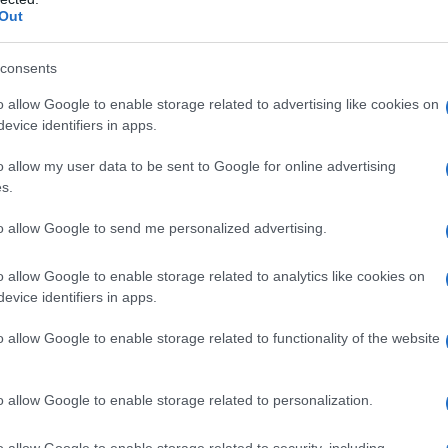
Out
consents
o allow Google to enable storage related to advertising like cookies on
evice identifiers in apps.
teria prima, era considerato un lusso fino a non troppi secoli
o allow my user data to be sent to Google for online advertising
lizioso nettare custodito dalla
canna da zucchero
molto
s.
ato nelle cucine andando a sostituire il ben più noto miele! Ma
igliato.
to allow Google to send me personalized advertising.
o allow Google to enable storage related to analytics like cookies on
occorrono solo due ingredienti:
zucchero semolato
e
evice identifiers in apps.
 un baccello ogni 300 grammi di zucchero.
o allow Google to enable storage related to functionality of the website
o allow Google to enable storage related to personalization.
ore e macinatelo fino a ridurlo in polvere;
o allow Google to enable storage related to security, including