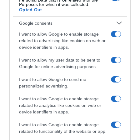
Personal Data that Is Unrelated with the
Lgbtq News
Purposes for which it was collected.
Opted Out
Olanda
Google consents
Investeren 24
I want to allow Google to enable storage
NL Newz
related to advertising like cookies on web or
device identifiers in apps.
I want to allow my user data to be sent to
Google for online advertising purposes.
I want to allow Google to send me
personalized advertising.
I want to allow Google to enable storage
related to analytics like cookies on web or
device identifiers in apps.
I want to allow Google to enable storage
related to functionality of the website or app.