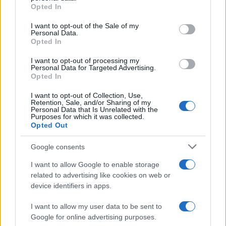
Opted In
Francia
Please note that this website/app uses one or more Google
services and may gather and store information including but
I want to opt-out of the Sale of my
InvestirMag
Personal Data.
not limited to your visit or usage behaviour. You may click to
Opted In
grant or deny consent to Google and its third-party tags to
Germania
use your data for below specified purposes in below Google
I want to opt-out of processing my
consent section.
Personal Data for Targeted Advertising.
Investieren24
Opted In
I want to opt-out of Collection, Use,
UK
Retention, Sale, and/or Sharing of my
Personal Data that Is Unrelated with the
News Hub UK
Purposes for which it was collected.
Opted Out
Lgbtq News
Google consents
Olanda
I want to allow Google to enable storage
Investeren 24
related to advertising like cookies on web or
device identifiers in apps.
NL Newz
I want to allow my user data to be sent to
Google for online advertising purposes.