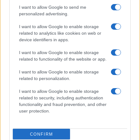
I want to allow Google to send me
personalized advertising.
I want to allow Google to enable storage
related to analytics like cookies on web or
device identifiers in apps.
I want to allow Google to enable storage
related to functionality of the website or app.
I want to allow Google to enable storage
related to personalization.
I want to allow Google to enable storage
related to security, including authentication
functionality and fraud prevention, and other
user protection.
CONFIRM