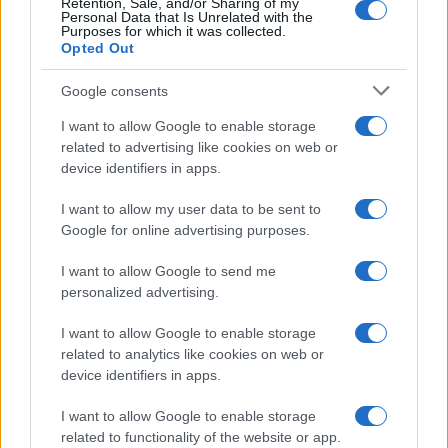
Retention, Sale, and/or Sharing of my
Investieren24
Personal Data that Is Unrelated with the
Purposes for which it was collected.
Opted Out
UK
Google consents
News Hub UK
Lgbtq News
I want to allow Google to enable storage
related to advertising like cookies on web or
device identifiers in apps.
Olanda
I want to allow my user data to be sent to
Investeren 24
Google for online advertising purposes.
NL Newz
I want to allow Google to send me
personalized advertising.
I want to allow Google to enable storage
related to analytics like cookies on web or
device identifiers in apps.
I want to allow Google to enable storage
related to functionality of the website or app.