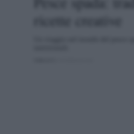
Pesce spada: trad
ricette creative
Un viaggio nel mondo del pesce spa
nutrizionali.
PUBBLICATO
IL 27/10/2024 ALLE 12:04