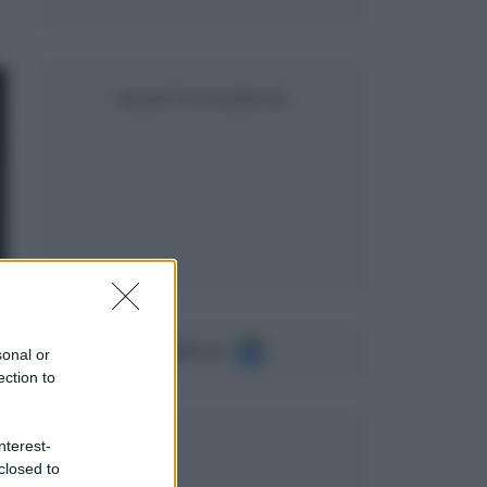
SEGUICI SU FACEBOOK
Seguici su
sonal or
ection to
nterest-
closed to