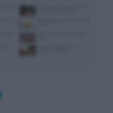
: prezzi, menu
Euro-Toques Italia: Vincenzo Guarino
guida la delegazione campana
 lunedì: dove
10 merende sane e semplici per bambini
di 6 mesi
tore a Santa
Come sostituire lo yogurt greco nella
dieta
varesi,
Alimenti ultraprocessati: come
riconoscerli in etichetta