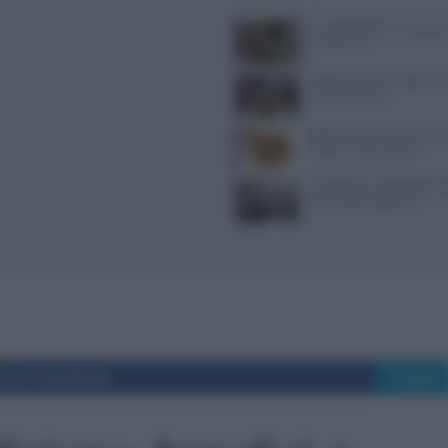
Il Castello delle Cerimonie
e costi extra
Ristoranti a Torino aperti il
mangiare bene
Ristorante L’Isola del Pesca
Severa: menù e prezzi
Tecniche per cheesecake, ba
semifreddi e gelatine
i su Facebook
Tweet