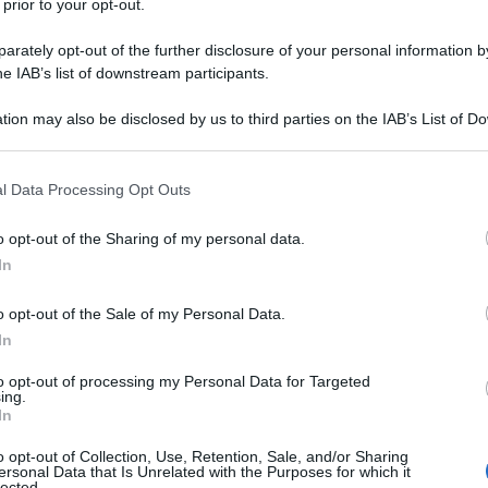
 prior to your opt-out.
rately opt-out of the further disclosure of your personal information by
he IAB’s list of downstream participants.
el Mediterraneo
tion may also be disclosed by us to third parties on the IAB’s List of 
 that may further disclose it to other third parties.
 that this website/app uses one or more Google services and may gath
iphias gladius
, è un simbolo della cucina mediterranea. Questo
l Data Processing Opt Outs
including but not limited to your visit or usage behaviour. You may click 
acchiude in sé una storia ricca di tradizioni e pratiche
 to Google and its third-party tags to use your data for below specifi
o opt-out of the Sharing of my personal data.
ica che affonda le radici nelle culture costiere, in particolare
ogle consent section.
In
 rituali che si tramandano da generazioni.
o opt-out of the Sale of my Personal Data.
In
to opt-out of processing my Personal Data for Targeted
ing.
In
o opt-out of Collection, Use, Retention, Sale, and/or Sharing
ersonal Data that Is Unrelated with the Purposes for which it
lected.