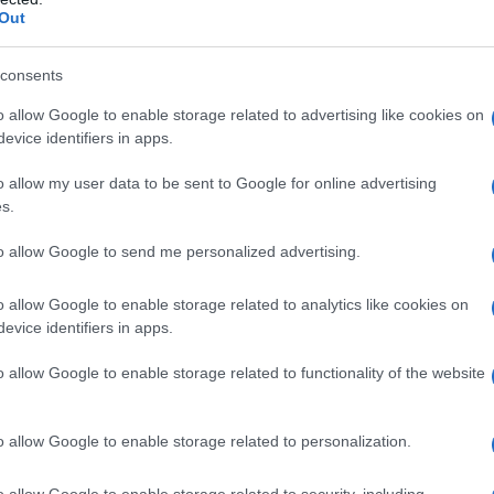
Out
consents
o allow Google to enable storage related to advertising like cookies on
evice identifiers in apps.
o allow my user data to be sent to Google for online advertising
ttembre, periodo in cui il pesce risale verso le coste per la
s.
 solo un’attività economica, ma un vero e proprio patrimonio
to allow Google to send me personalized advertising.
o allow Google to enable storage related to analytics like cookies on
sce spada
evice identifiers in apps.
o allow Google to enable storage related to functionality of the website
te, ricco di
proteine
e povero di calorie. È una fonte
i loro effetti positivi sulla salute cardiovascolare. Grazie al su
a dieta equilibrata e cerca di mantenere un peso sano. Tuttavia,
o allow Google to enable storage related to personalization.
iché alcuni esemplari possono accumulare metalli pesanti
o allow Google to enable storage related to security, including