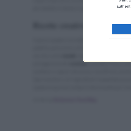
come il mercurio. Le linee guida suggeriscono 
authenti
per bambini e donne in gravidanza.
Ricette creative con il pesc
Il pesce spada è incredibilmente versatile in cu
padella, può essere utilizzato in preparazioni
servito come
tataki
, leggermente scottato e a
protagonista del
ceviche
, un piatto fresco a 
esaltano il sapore del pesce, ma offrono anche
Sperimentare con ingredienti inaspettati può
spada un’opzione sempre interessante per la tu
Scritto da
Redazione Food Blog