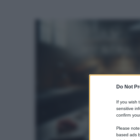
Do Not Pr
If you wish 
sensitive in
confirm your
Please note
based ads b