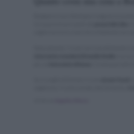
Quanto costa una cena a Bu
Budapest è una città di gran lunga più economi
lo si può evincere anche dai
prezzi del cibo
. 
ungherese ha un costo che solitamente non su
Naturalmente, il costo varia sensibilmente in bas
ristorante standard di medio livello
il prezz
per un
ristorante di lusso
, il costo può salir
Se si sceglie di fermarsi in uno
street food
e 
ungherese, il costo scende ulteriormente a
5-
Scritto da
Angelica Mocco