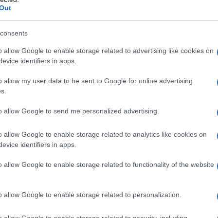
Out
consents
o allow Google to enable storage related to advertising like cookies on
evice identifiers in apps.
o allow my user data to be sent to Google for online advertising
s.
r la sua bellezza travolgente e le infinite attrazioni che offre
 vacanza rilassante senza spendere troppo. Gli hotel, i trasporti
to allow Google to send me personalized advertising.
contenuto, così come i
ristoranti di cibo tradizionale
iare anche attraverso i sapori, i colori e i profumi della cucina
o allow Google to enable storage related to analytics like cookies on
evice identifiers in apps.
al Danubio e gustare un caldo gulasch ungherese è un’esperienza
mo nel dettaglio
qual è il costo di una cena a Budapest
.
o allow Google to enable storage related to functionality of the website
lla cucina locale ungherese?
o allow Google to enable storage related to personalization.
 quanto si spende mediamente per una cena, vediamo quali son
o allow Google to enable storage related to security, including