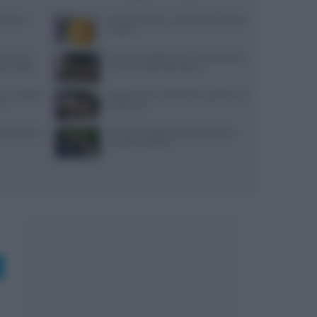
Cairano:
Antipasti gustosi: ricetta delle duchesse
di zucca
Michelin:
Carciofini sott’olio sicuri: ricetta precisa
ti a luglio
con pH e vasetti sterilizzati
, ancoraggi e
Ricette di primi piatti facili e gustose con
no
HelloFresh
i: dai bonus
Bastianich abbandona Batali dopo le
accuse di molestie