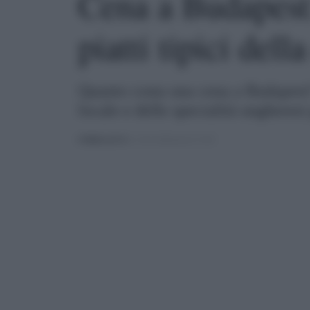
Cena a Budapest
piatti tipici dell
Quanto costa una cena a Budapest? 
locale e delle specialità ungheresi
PUBBLICATO
IL 15/11/2022 ALLE 17:05