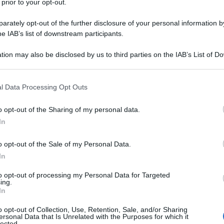
 prior to your opt-out.
rately opt-out of the further disclosure of your personal information by
he IAB’s list of downstream participants.
tion may also be disclosed by us to third parties on the IAB’s List of 
 that may further disclose it to other third parties.
 that this website/app uses one or more Google services and may gath
l Data Processing Opt Outs
ta tra le città tra le più vivibili d’Europa, con un ottimo
including but not limited to your visit or usage behaviour. You may click 
 to Google and its third-party tags to use your data for below specifi
dapest, il cui nome nasce dall’unione di due città distinta,
Buda
o opt-out of the Sharing of my personal data.
ogle consent section.
rinominata “Parigi dell’Est” per via dello stile architettonico
In
o opt-out of the Sale of my Personal Data.
In
to opt-out of processing my Personal Data for Targeted
ing.
In
o opt-out of Collection, Use, Retention, Sale, and/or Sharing
ersonal Data that Is Unrelated with the Purposes for which it
lected.