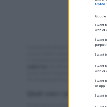
Opted 
Google 
I want t
web or d
I want t
purpose
In questa città che potremmo definire magica pe
ai suoi visitatori, è possibile trascorrere una
I want 
e i monumenti più importanti hanno un costo 
ungherese
, che offrono l’opportunità di viagg
I want t
web or d
locale. Sedersi al tavolo di un locale in riva 
che chiunque può fare spendendo poco. Vedia
I want t
or app.
Quali sono i piatti tipici de
I want t
Prima scoprire i prezzi del cibo a Budapest e
I want t