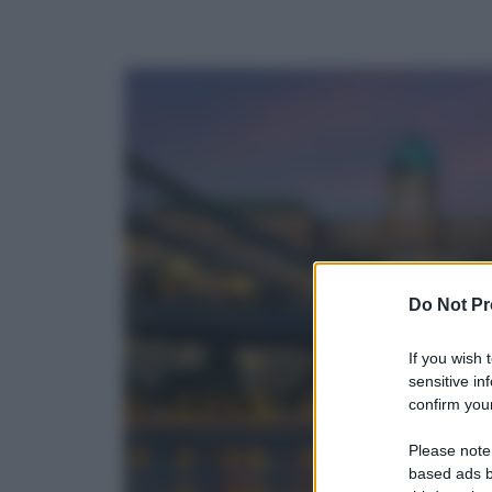
Do Not Pr
If you wish 
sensitive in
confirm your
Please note
based ads b