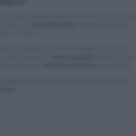
dapest?
ca rispetto alla maggior parte delle capitali europee, e questo
Concedersi una
cena al ristorante
e mangiare del buon cibo
pera i 10-15 euro.
e al ristorante o al locale in cui si sceglie di cenare. In un
o medio di una cena è di
10 euro a persona
, mentre se si opta
e fino a un massimo di
40-50 euro a persona
, vino compreso.
assaggiare una delle tante prelibatezze tipiche della cucina
6 euro
.