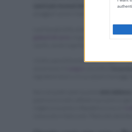
i piatti più rinomati della cucina ungherese,
authenti
assaggiarli anche in Italia, in quanto noti a liv
La prima specialità, amatissima in tutto il mond
gulasch di carne
: un gustoso
spezzatino di m
cipolle, carote e paprika, servito caldo con del
Un’altra specialità amatissima in Ungheria, che
street food, è il
Langos
: una soffice
focaccia 
ingredienti diversi, tra cui salumi e formaggi
Non solo piatti salati ma anche
dolci deliziosi
pasticcerie e nelle caffetterie presenti in ogni
Ungheria ma anche in Repubblica Ceca, è il
tr
conosciuto in Italia come “Manicotto della Bo