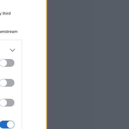
 third
Downstream
er and store
to grant or
ed purposes