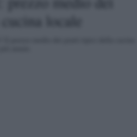
: prezzo medio dei
a cucina locale
Il prezzo medio dei piatti tipici della cucina
 più amate.