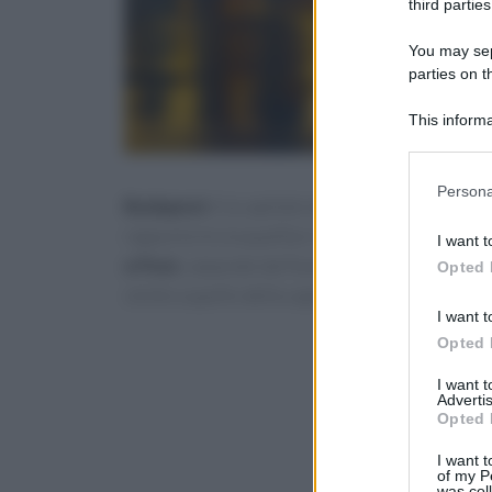
third parties
You may sepa
parties on t
This informa
Participants
Please note
Persona
Budapest
è la capitale dell’Ungheria, considera
information 
deny consent
rapporto tra la qualità e il costo della vita. Bu
I want t
in below Go
e Pest
, separate dal fiume
Danubio
, è anche 
Opted 
simile a quello della capitale francese.
I want t
Opted 
I want 
Advertis
Opted 
I want t
of my P
was col