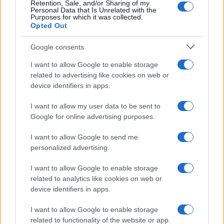
Retention, Sale, and/or Sharing of my
Lgbtq News
Personal Data that Is Unrelated with the
Purposes for which it was collected.
Opted Out
Olanda
Google consents
Investeren 24
NL Newz
I want to allow Google to enable storage
related to advertising like cookies on web or
device identifiers in apps.
I want to allow my user data to be sent to
Google for online advertising purposes.
I want to allow Google to send me
personalized advertising.
I want to allow Google to enable storage
related to analytics like cookies on web or
device identifiers in apps.
I want to allow Google to enable storage
related to functionality of the website or app.