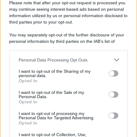
Please note that after your opt-out request is processed you
Motors Magazine 365
may continue seeing interest-based ads based on personal
Day Travel 365
information utilized by us or personal information disclosed to
Home Magazine 365
third parties prior to your opt-out.
Cineverse Magazine
You may separately opt-out of the further disclosure of your
SecondHomeMagazine
personal information by third parties on the IAB’s list of
downstream participants.
Personal Data Processing Opt Outs
This information may also be disclosed by us to third parties
Francia
on the IAB’s List of Downstream Participants that may further
I want to opt-out of the Sharing of my
disclose it to other third parties.
personal data.
InvestirMag
Opted In
Please note that this website/app uses one or more Google
services and may gather and store information including but
I want to opt-out of the Sale of my
Germania
Personal Data.
not limited to your visit or usage behaviour. You may click to
Opted In
grant or deny consent to Google and its third-party tags to
Investieren24
use your data for below specified purposes in below Google
I want to opt-out of processing my
consent section.
Personal Data for Targeted Advertising.
UK
Opted In
News Hub UK
I want to opt-out of Collection, Use,