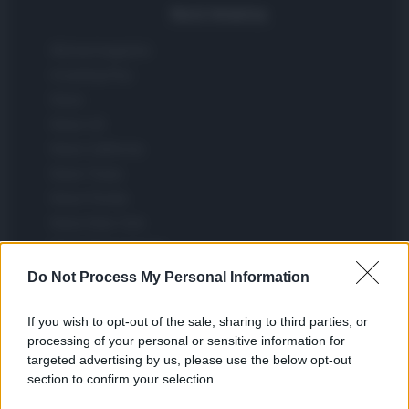
Nord America
Womanmagazine
Investing Plus
Newz
Newz US
Newz California
Newz Texas
Newz Florida
Newz New York
Newz Pennsylvania
Newz Illinois
Do Not Process My Personal Information
Newz Ohio
Gameland
If you wish to opt-out of the sale, sharing to third parties, or
processing of your personal or sensitive information for
Hig Tech Mag
targeted advertising by us, please use the below opt-out
Scoop Mag
section to confirm your selection.
Lgbtqia News