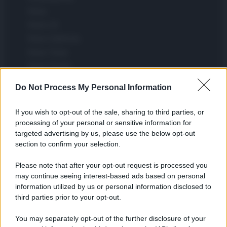
Newz
Newz US
Newz California
Newz Texas
Newz Florida
Newz New York
Do Not Process My Personal Information
Newz Pennsylvania
Newz Illinois
If you wish to opt-out of the sale, sharing to third parties, or
Newz Ohio
processing of your personal or sensitive information for
targeted advertising by us, please use the below opt-out
Gameland
section to confirm your selection.
Hig Tech Mag
Scoop Mag
Please note that after your opt-out request is processed you
Lgbtqia News
may continue seeing interest-based ads based on personal
information utilized by us or personal information disclosed to
Motors Magazine 365
third parties prior to your opt-out.
Day Travel 365
Home Magazine 365
You may separately opt-out of the further disclosure of your