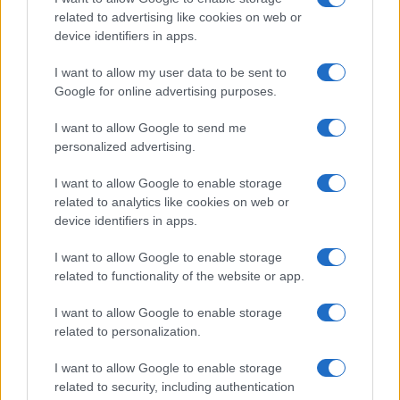
Investeren 24
related to advertising like cookies on web or
device identifiers in apps.
NL Newz
I want to allow my user data to be sent to
Google for online advertising purposes.
I want to allow Google to send me
personalized advertising.
I want to allow Google to enable storage
related to analytics like cookies on web or
device identifiers in apps.
I want to allow Google to enable storage
related to functionality of the website or app.
I want to allow Google to enable storage
related to personalization.
I want to allow Google to enable storage
related to security, including authentication