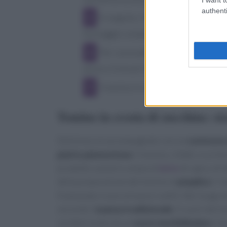
authenti
In seguito, il tomino va rinchiuso 
formaggio completamente.
Per concludere, il tomino va incro
ancora 3 minuti in forno (o 2 minuti ne
Il tomino in crosta di zucchine dev
Tomino in crosta di zucchine: st
Delizioso se accompagnato con un
contorno 
piatto piemontese
. Il tomino, infatti, è un 
prodotto caseario a base di
latte
di capra, di 
della preparazione del tomino è
semplice
: il
frantumato in piccoli pezzi sottili. Nel luogo d
secondo l'
usanza tradizionale
. Il cuore del 
caratterizzato da un
cuore morbidissimo
e da