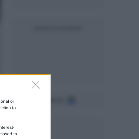
SEGUICI SU FACEBOOK
Seguici su
sonal or
ection to
nterest-
closed to