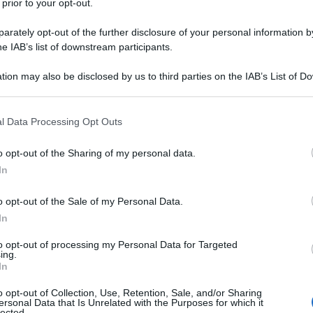
 prior to your opt-out.
rately opt-out of the further disclosure of your personal information by
he IAB’s list of downstream participants.
ino in crosta di zucchine
conferma questa regola. Si tratta di
tion may also be disclosed by us to third parties on the IAB’s List of 
 that may further disclose it to other third parties.
a preparazione. Può essere cucinato tranquillamente in
 ai propri ospiti in
tutte le occasioni
.
 that this website/app uses one or more Google services and may gath
l Data Processing Opt Outs
including but not limited to your visit or usage behaviour. You may click 
 to Google and its third-party tags to use your data for below specifi
so, è particolarmente apprezzato nel
Nord Italia
. Il
tomino
in
o opt-out of the Sharing of my personal data.
ogle consent section.
ile
. Infatti, questo può essere servito sia come
antipasto
, sia
In
oiché molto sostanzioso.
o opt-out of the Sale of my Personal Data.
In
Informazioni
to opt-out of processing my Personal Data for Targeted
ing.
Porzioni: 2
In
Costo: Medio
o opt-out of Collection, Use, Retention, Sale, and/or Sharing
Tempo di preparazione: 00:20
ersonal Data that Is Unrelated with the Purposes for which it
lected.