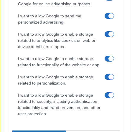
Google for online advertising purposes.
I want to allow Google to send me
personalized advertising.
I want to allow Google to enable storage
related to analytics like cookies on web or
device identifiers in apps.
I want to allow Google to enable storage
related to functionality of the website or app.
I want to allow Google to enable storage
related to personalization.
I want to allow Google to enable storage
related to security, including authentication
functionality and fraud prevention, and other
user protection.