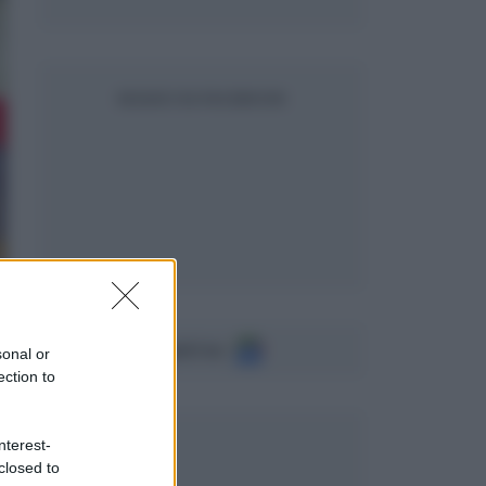
SEGUICI SU FACEBOOK
Seguici su
sonal or
ection to
nterest-
closed to