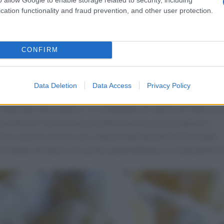
ella.
cation functionality and fraud prevention, and other user protection.
 delle striscioline rettangolari e praticate due tagli centrali.
atura di 150°-160° e friggete alcune frappe per volta, fin
CONFIRM
dei fogli di carta paglia e lasciatele raffreddare. Guarnitele a
.
Data Deletion
Data Access
Privacy Policy
abili per alcuni giorni, vi consigliamo di riporle all'interno d
 sostituire il vino bianco con del marsala o con un liquore a
erite cuocerle al forno, per ottenere dei dolcetti di Carnevale
e frappe all'interno di una leccarda foderata con carta da forn