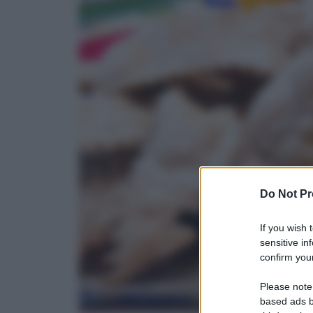
Do Not Pr
If you wish 
sensitive in
confirm your
Please note
based ads b