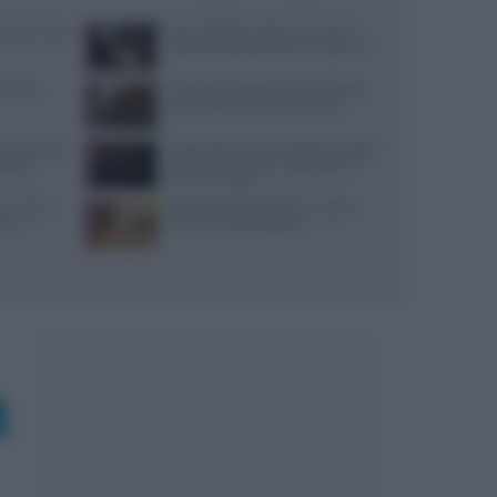
: prezzi, menu
Jean Imbert fermato: le accuse di
violenza domestica da tre ex partner
i, sale,
Controlli a sorpresa nel cuore della
Dolce Vita: sanzioni e sequestri
lanzane: tre
Trippa Milano: lo chef toglie due piatti
fizioso
iconici dal menu per contrastare il
fenomeno social
re e come
Ricette estive senza forno: mochi,
tico
tartufini e biscotti gelato