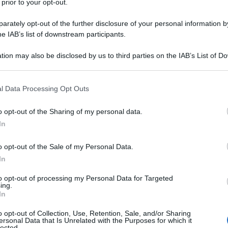
 prior to your opt-out.
e più diffusi e amati da grandi e piccoli. Friabili, fragranti e
rately opt-out of the further disclosure of your personal information by
he IAB’s list of downstream participants.
ggio e sono ancor più buone se accompagnate con una golosa
poletano
. In Emilia Romagna sono conosciute come frappe, m
tion may also be disclosed by us to third parties on the IAB’s List of 
omi, tra cui
chiacchiere, bugie e cenci
. Le ricetta sono spess
 that may further disclose it to other third parties.
tto e chi preferisce l’olio extravergine d’oliva; alcune varianti
 that this website/app uses one or more Google services and may gath
l Data Processing Opt Outs
ccola aggiunta di vino o liquore è sempre consigliata per dare
including but not limited to your visit or usage behaviour. You may click 
friabilità. In questa ricetta vi forniamo tutte le indicazioni
 to Google and its third-party tags to use your data for below specifi
o opt-out of the Sharing of my personal data.
ogle consent section.
di Carnevale emiliane
.
In
Informazioni
o opt-out of the Sale of my Personal Data.
In
Porzioni: 8
to opt-out of processing my Personal Data for Targeted
Costo: Basso
ing.
In
Tempo di preparazione: 00:30
Tempo di cottura: 00:10
o opt-out of Collection, Use, Retention, Sale, and/or Sharing
ersonal Data that Is Unrelated with the Purposes for which it
Tempo totale: 00:40
lected.