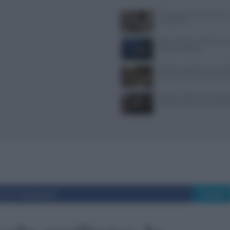
Il Castello delle Cerimonie
e costi extra
Pasta al dente perfetta: temp
bollore e finitura
Ricette vegetariane con me
idee per un secondo piatto s
Spiedo a Milano: dove anda
riconoscerlo davvero auten
i su Facebook
Tweet