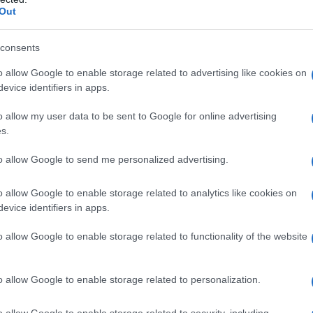
Out
Adatto per diete: Vegetariana
consents
o allow Google to enable storage related to advertising like cookies on
evice identifiers in apps.
o allow my user data to be sent to Google for online advertising
s.
i consigliamo di utilizzare un'impastatrice o della fruste
to allow Google to send me personalized advertising.
nterno della boule e aggiungete sia la vanillina che un pizzico di
o allow Google to enable storage related to analytics like cookies on
evice identifiers in apps.
uso, le uova leggermente sbattute e il vino bianco. Lavorate
o allow Google to enable storage related to functionality of the website
, fino a ottenere un impasto morbido e omogeneo.
 la pellicola trasparente e lasciatelo riposare in frigorifero
o allow Google to enable storage related to personalization.
to, suddividete l'impasto in piccole porzioni e tirate la pasta
o allow Google to enable storage related to security, including