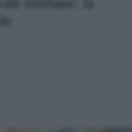
ale emiliane: la
ale