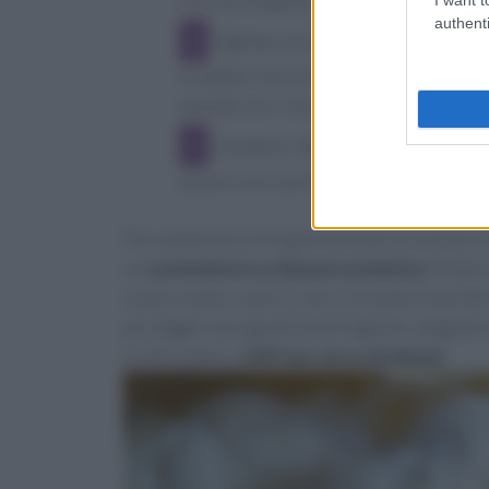
con una sfogliatrice elettrica o a manov
authenti
Tagliate con una rondella dentellata
Scaldate l'olio di arachidi a una temper
quando non risultano gonfie e dorate.
Scalatele, fatele sgocciolare sopra 
piacere con zucchero a velo e servitele
Per mantenere le frappe emiliane croccanti e fri
un
contenitore a chiusura ermetica
. Potete
vostra scelta, come il rum o il brandy. Se pref
più leggeri ma ugualmente fragranti, adagiate l
e infornatele a
190° per circa 10 minuti
.