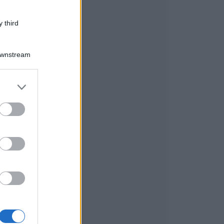
 third
a
Downstream
o
er and store
to grant or
ed purposes