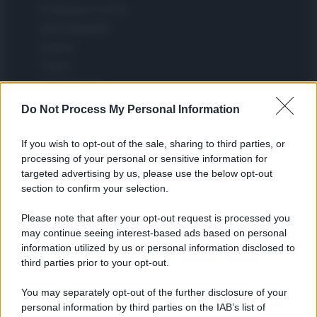
Professione Lavoro
Sport Magazine
Style24
Think.it
Tuobenessere
Viaggiamo
Do Not Process My Personal Information
Nonne Magazine
Milano Cortina
If you wish to opt-out of the sale, sharing to third parties, or
processing of your personal or sensitive information for
Luxury Club
targeted advertising by us, please use the below opt-out
Il Calcio Online
section to confirm your selection.
Professione mamma
Please note that after your opt-out request is processed you
World Music
may continue seeing interest-based ads based on personal
Investimenti Magazine
information utilized by us or personal information disclosed to
Money 365
third parties prior to your opt-out.
Zona Nerd
You may separately opt-out of the further disclosure of your
B2B Magazine
personal information by third parties on the IAB’s list of
People Magazine