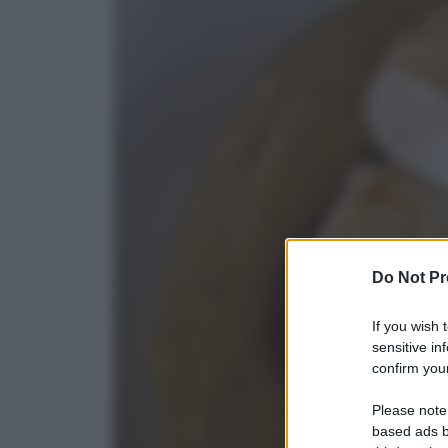
Do Not Pr
If you wish 
sensitive in
confirm your
Please note
based ads b