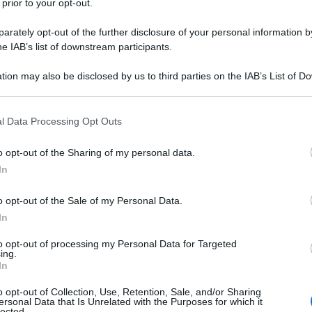
 prior to your opt-out.
rately opt-out of the further disclosure of your personal information by
he IAB’s list of downstream participants.
stosa e saporita. I
formaggi
sono un alimento molto amato
tion may also be disclosed by us to third parties on the IAB’s List of 
o
abbinamento
con tantissime portate, oltre alla facilità di
 that may further disclose it to other third parties.
 that this website/app uses one or more Google services and may gath
l Data Processing Opt Outs
including but not limited to your visit or usage behaviour. You may click 
 del
Piemonte
dal sapore intenso e gustoso. Può essere fatto
 to Google and its third-party tags to use your data for below specifi
o opt-out of the Sharing of my personal data.
to. Se il tomino è fresco, la pasta si presenta morbida, umida e
ogle consent section.
In
 sottile e la
pasta
leggermente paglierina.
o opt-out of the Sale of my Personal Data.
Informazioni
In
Costo: Medio
to opt-out of processing my Personal Data for Targeted
ing.
Tempo di preparazione: 00:20
In
Tempo di cottura: 00:12
o opt-out of Collection, Use, Retention, Sale, and/or Sharing
Tempo totale: 00:32
ersonal Data that Is Unrelated with the Purposes for which it
lected.