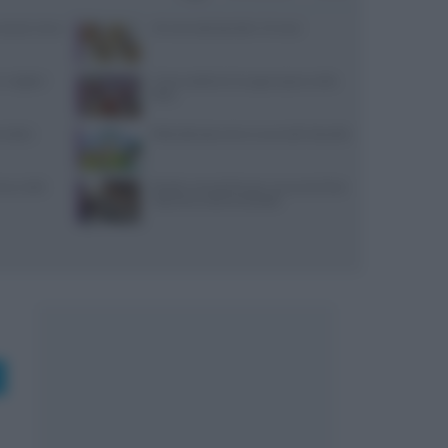
: prezzi, menu
10 merende bambini 13 mesi
 migliori
Come sostituire lo yogurt greco nella
dieta
i dolci:
Pollo allevato a terra: ecco tutti i benefici
ceci nelle
Ricette romantiche per una cena di San
Valentino indimenticabile