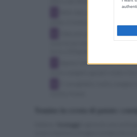
pepe e sale. Bisogna mescolare il tutto e
authenti
Nello step successivo, si può passa
patata, in modo preciso per evitare fuor
Dopo aver preparato così i tomini i
un po' di olio d'extravergine d'oliva e u
forno a 200 gradi.
Appena i tomini avranno l'esterno 
essere mangiati e gustati in tutto il lor
E' consigliabile, inoltre, mangiarl
sciolto e filante.
Tomino in crosta di patate: consi
Sebbene i
formaggi
in generale sono molto gus
ossa) e vitamina D, bisogna ricordare che cont