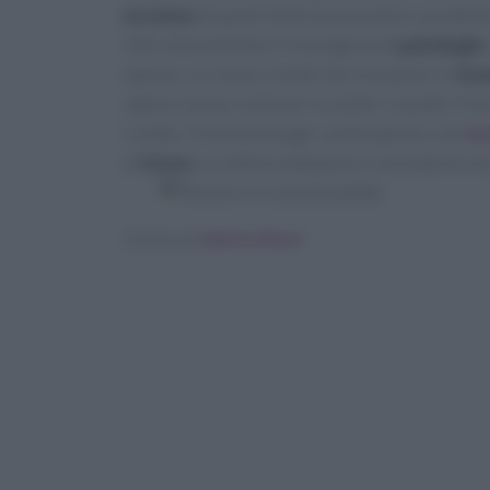
eccesso
di quest'ultimi può portare a problem
oltre ad aumentare l'insorgenza di
patologie
questo, si creano ricette che includono in
for
sapore senza rischi per la salute. Usando il fo
ricette: il tomino burger, un bel panino con
ha
al
forno
, un ottimo antipasto o secondo di cen
Scritto da
Sabrina Rossi