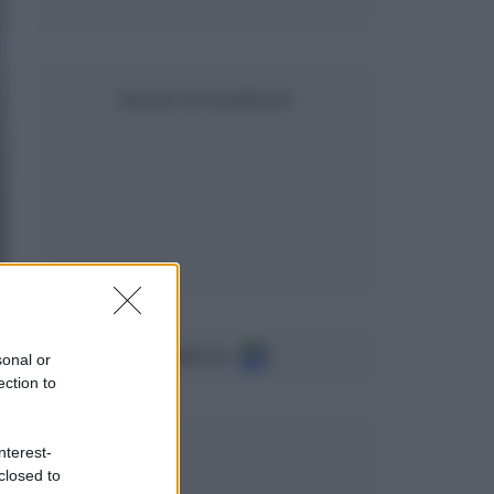
SEGUICI SU FACEBOOK
Seguici su
sonal or
ection to
nterest-
closed to