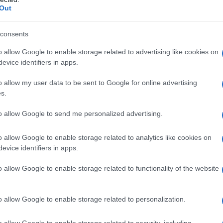
Out
consents
o allow Google to enable storage related to advertising like cookies on
evice identifiers in apps.
o allow my user data to be sent to Google for online advertising
 lavare le patate (compresa la buccia). Bisogna pulirle bene e
s.
entola d'acqua e lasciarle bollire. Mettere il coperchio sopra l
to allow Google to send me personalized advertising.
o allow Google to enable storage related to analytics like cookies on
scolare le patate cotte, togliergli la buccia e passarle nello
evice identifiers in apps.
o allow Google to enable storage related to functionality of the website
do una patata gialla è cotta infilzandola con il coltello. Se
 significa che è cotta.
o allow Google to enable storage related to personalization.
date, vanno messe in un recipiente ed aggiunto l'uovo intero,
o allow Google to enable storage related to security, including