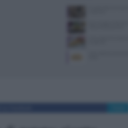
Il Castello delle Cerimonie
e costi extra
Dove mangiare a Piacenza: i
ristoranti della provincia
Come sostituire la ricotta ne
consigli utili
Come sostituire la farina di 
ricette
i su Facebook
Tweet