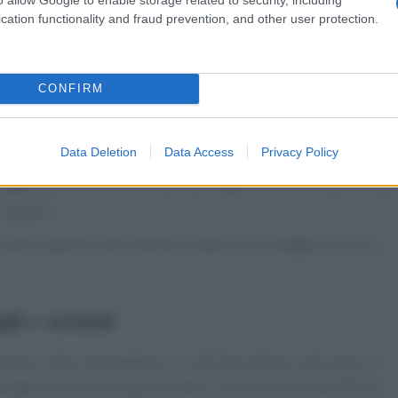
 dividerlo in due parti uguali.
cation functionality and fraud prevention, and other user protection.
re all'utilizzo del Tomino, che deve essere avvolto in ogni
iuscite durante la fase di cottura
CONFIRM
n crosta di patate, si mettono in forno sulla carta apposita, co
na sprizzata di semi di sesamo. La durata è di 12 minuti con
Data Deletion
Data Access
Privacy Policy
leggermente colorito ed asciutto significa che sono pronti pe
o sapore.
i subito, appena caldi, quando il saporito formaggio è ancora
gli e varianti
tosi, veloci da mangiare e ricchi di proteine, calcio (per le
engono anche molti grassi saturi, colesterolo e sale. Ma un