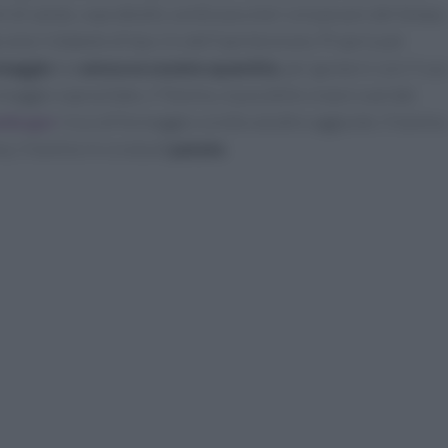
i di salute, soprattutto cardiovascolari col passare del tempo
come il diabete di tipo 2 e dell'ipertensione. Proprio per
maggio
ma
senza eccessive quantità
, per gustarsi così il su
rmaggio sopracitato, il Tomino, è possibile creare svariate
mbuger
ricco di formaggio sciolto ed altre aggiunte. Il tomino
a, il tomino in crosta di
patate
.