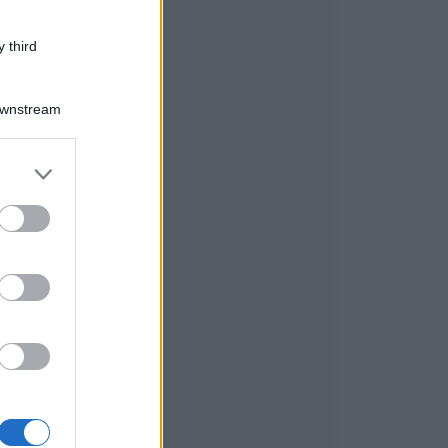
 third
Downstream
er and store
to grant or
ed purposes