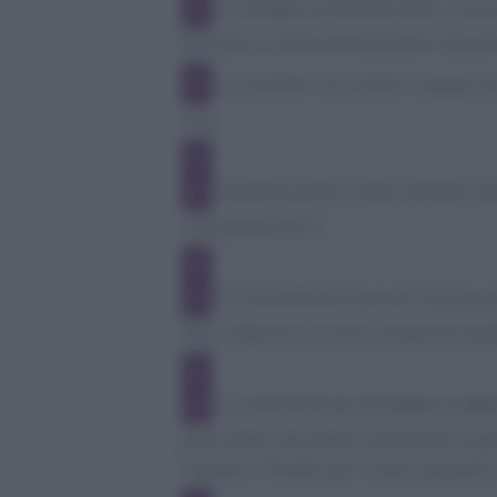
La vaniglia va tolta dal latte, si un
termine la crema ottenuta deve riposar
Lo zucchero va sciolto in acqua con 
vino.
A questo punto si deve montare la 
crema pasticcera.
È il momento di lavorare l'ananas p
fino a ottenere un unico composto ama
La calotta del pan di Spagna va ta
precisione, lasciando un bordo di un pai
rompere il fondo, per creare una parte 