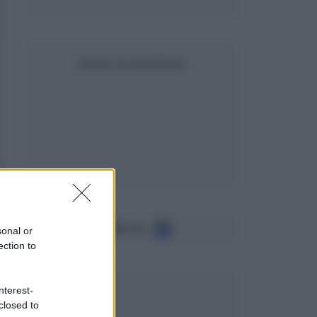
SEGUICI SU FACEBOOK
Seguici su
sonal or
ection to
nterest-
closed to