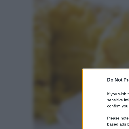
Do Not Pr
If you wish 
sensitive in
confirm your
Please note
based ads b