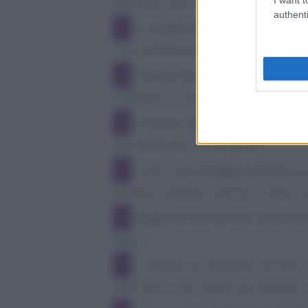
prelevare i semi.
authenti
La vaniglia deve essere unita alle 
o uno sbattitore per alcuni minuti (tra gl
A questo punto si può aggiungere gr
a ottenere un composto amalgamato.
L'impasto ottenuto, va messo dentro
una temperatura di 180 gradi.
Cotto il pan di Spagna nell'attesa c
pentola si mandano a bollore il latte e l
Raggiunta la temperatura desiderata,
bagno.
Si prepara un composto con tuorli 
una frusta in una ciotola, per ottenere