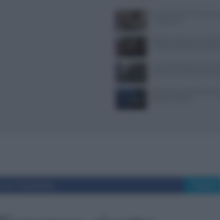
Il Castello delle Cerimonie
e costi extra
Spiedo a Milano: dove anda
riconoscerlo davvero auten
Controlli a sorpresa nel cuo
Dolce Vita: sanzioni e seque
Pasta al dente perfetta: temp
bollore e finitura
i su Facebook
Tweet