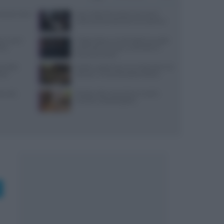
: prezzi, menu
Jean Imbert fermato: le accuse di
violenza domestica da tre ex partner
re e come
Trippa Milano: lo chef toglie due piatti
tico
iconici dal menu per contrastare il
fenomeno social
re della
Ricette vegetariane con melanzane: tre
stri
idee per un secondo piatto sfizioso
i, sale,
Ricette estive senza forno: mochi,
tartufini e biscotti gelato