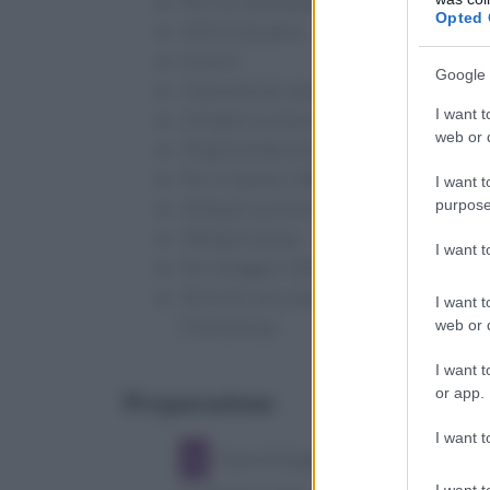
Per la crema pasticcera: 400 ml di latte
Opted 
100 ml di panna
6 tuorli
Google 
1 baccello di vaniglia
I want t
150 g di zucchero
web or d
50 g di amido di mais
Per il ripieno: 500 ml di panna
I want t
purpose
100 g di zucchero a velo
500 g di ananas
I want 
Per la bagna: 100 ml di acqua
30 ml di rum o anche un vino come lo
I want t
Chardonnay
web or d
I want t
Preparazione
or app.
I want t
Il pan di Spagna si prepara partendo
I want t