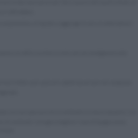
iscono le due lavorazioni per fare cuocere altri pochi minuti, al
e e raffreddare.
un pentolino, al liquido si aggiunge il rum o in alternativa il
panna con dello zucchero a velo, per poi amalgamarla alla
rima in fette e poi a piccoli cubetti da versare nel composto
lgamato.
gliato con uno spessore di un centimetro e messo da parte. Con
o di centimetri, bisogna intagliare il pan di Spagna senza
incava.