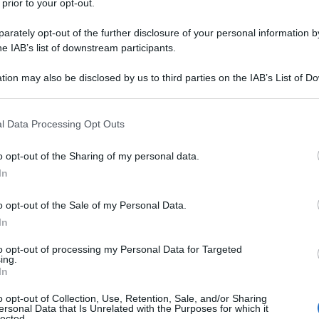
 prior to your opt-out.
rately opt-out of the further disclosure of your personal information by
he IAB’s list of downstream participants.
tion may also be disclosed by us to third parties on the IAB’s List of 
 that may further disclose it to other third parties.
ginale
e coloratissima in grado di ricordare con la decorazion
se della ricetta è quella della torta mimosa originale, arricchita
 that this website/app uses one or more Google services and may gath
l Data Processing Opt Outs
including but not limited to your visit or usage behaviour. You may click 
 to Google and its third-party tags to use your data for below specifi
o opt-out of the Sharing of my personal data.
ogle consent section.
Informazioni
In
Porzioni: 8
o opt-out of the Sale of my Personal Data.
In
Tempo di preparazione: 05:00
Tempo di cottura: 00:45
to opt-out of processing my Personal Data for Targeted
ing.
Tempo totale: 05:45
In
o opt-out of Collection, Use, Retention, Sale, and/or Sharing
ersonal Data that Is Unrelated with the Purposes for which it
lected.