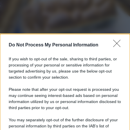
Do Not Process My Personal Information
If you wish to opt-out of the sale, sharing to third parties, or
Pan brioche con marmellata: un dolce
processing of your personal or sensitive information for
soffice e delizioso
targeted advertising by us, please use the below opt-out
section to confirm your selection.
La ricetta semplice e golosa del pan brioche con marmellata: un
irresistibile dolce lievitato, perfetto per la prima colazione e la merenda.
Please note that after your opt-out request is processed you
may continue seeing interest-based ads based on personal
Categ
Dolci
information utilized by us or personal information disclosed to
third parties prior to your opt-out.
You may separately opt-out of the further disclosure of your
personal information by third parties on the IAB’s list of